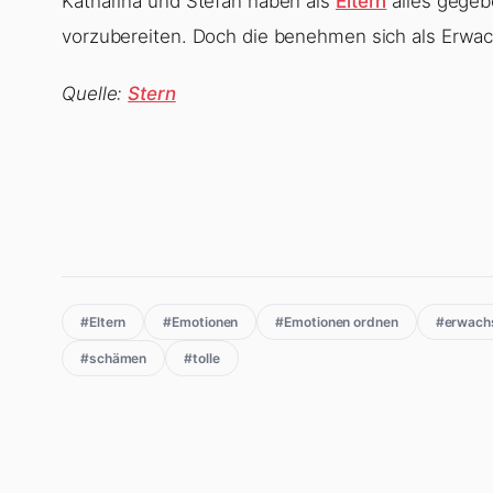
Katharina und Stefan haben als
Eltern
alles gegeb
vorzubereiten. Doch die benehmen sich als Erwach
Quelle:
Stern
#Eltern
#Emotionen
#Emotionen ordnen
#erwach
#schämen
#tolle