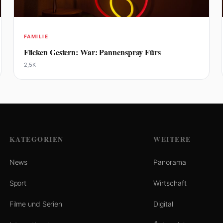
FAMILIE
Flicken Gestern: War: Pannenspray Fürs
2,5K
KATEGORIEN
WEITERE
News
Panorama
Sport
Wirtschaft
Filme und Serien
Digital