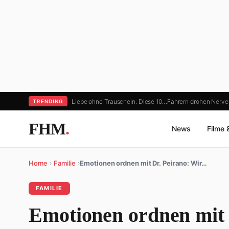
Liebe ohne Trauschein: Diese 10…
Fahrern drohen Nerv
TRENDING
FHM
.
News
Filme 
Home
›
Familie
›
Emotionen ordnen mit Dr. Peirano: Wir…
FAMILIE
Emotionen ordnen mit 