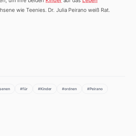
en, um ihre beiden
Kinder
auf das
Leben
sene wie Teenies. Dr. Julia Peirano weiß Rat.
senen
#für
#Kinder
#ordnen
#Peirano