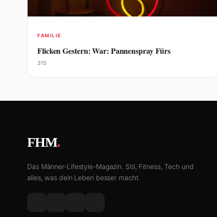
FAMILIE
Flicken Gestern: War: Pannenspray Fürs
315
FHM
.
Das Männer-Lifestyle-Magazin. Stil, Fitness, Tech und
alles, was dein Leben besser macht.