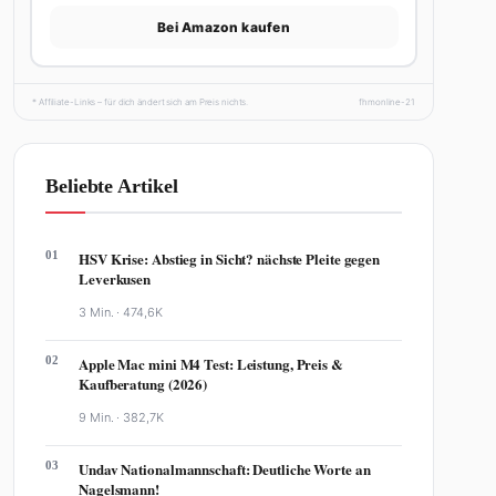
Bei Amazon kaufen
* Affiliate-Links – für dich ändert sich am Preis nichts.
fhmonline-21
Beliebte Artikel
01
HSV Krise: Abstieg in Sicht? nächste Pleite gegen
Leverkusen
3 Min. ·
474,6K
02
Apple Mac mini M4 Test: Leistung, Preis &
Kaufberatung (2026)
9 Min. ·
382,7K
03
Undav Nationalmannschaft: Deutliche Worte an
Nagelsmann!