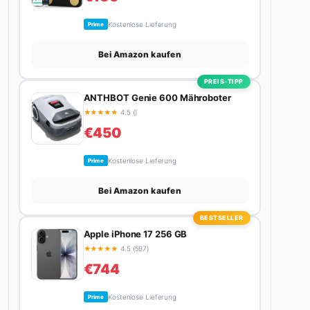
Kostenlose Lieferung
Prime
Bei Amazon kaufen
PREIS-TIPP
ANTHBOT Genie 600 Mähroboter
★
★
★
★
★
4.5 ()
€450
Kostenlose Lieferung
Prime
Bei Amazon kaufen
BESTSELLER
Apple iPhone 17 256 GB
★
★
★
★
★
4.5 (597)
€744
Kostenlose Lieferung
Prime