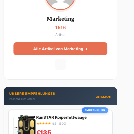
Marketing
1616
Artikel
Alle Artikel von Marketing →
UNSERE EMPFEHLUNGEN
amazon
Passend zum Artikel
EMPFEHLUNG
RunSTAR Körperfettwaage
★
★
★
★
★
4.5 (4500)
€135