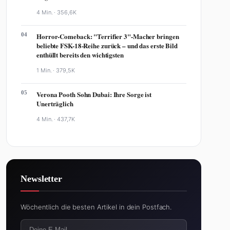
4 Min. ·
356,6K
04
Horror-Comeback: "Terrifier 3"-Macher bringen
beliebte FSK-18-Reihe zurück – und das erste Bild
enthüllt bereits den wichtigsten
1 Min. ·
379,5K
05
Verona Pooth Sohn Dubai: Ihre Sorge ist
Unerträglich
4 Min. ·
437,7K
Newsletter
Wöchentlich die besten Artikel in dein Postfach.