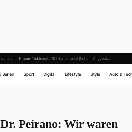
enschäden – Riesen-Probleme!…
PS5 Bundle Jetzt Sichern: Angebot…
& Serien
Sport
Digital
Lifestyle
Style
Auto & Tec
Dr. Peirano: Wir waren