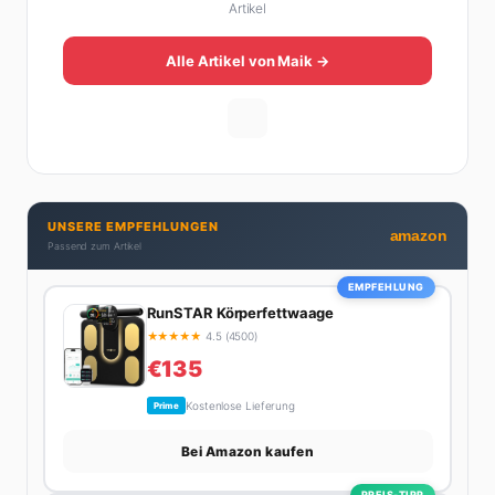
Artikel
Plattformen im deutschsprachigen Raum aufgebaut.
Sein Weg dahin war alles andere als geradlinig: Die
eine Hälfte seines Lebens stand er in der
Alle Artikel von Maik →
Gastronomie – mit allem, was dazugehört. Die andere
Hälfte hat er sich tief in die Welt des SEO und
digitalen Contents vergraben. Diese Mischung aus
Menschenkenntnis und Online-Know-how macht
seine Artikel aus: direkt, unterhaltsam und immer nah
dran. Wenn Maik nicht gerade den heißesten Tratsch
UNSERE EMPFEHLUNGEN
aus der Promi-Welt aufspürt oder die besten
amazon
Passend zum Artikel
Lifestyle-Empfehlungen zusammenstellt, findet man
ihn beim Wandern in den Schweizer Alpen, am Grill
EMPFEHLUNG
mit Freunden oder auf der Suche nach dem
RunSTAR Körperfettwaage
perfekten Espresso. Sein Motto: Lieber einmal richtig
★
★
★
★
★
4.5 (4500)
als zehnmal halb.
€135
Kostenlose Lieferung
Prime
Bei Amazon kaufen
PREIS-TIPP