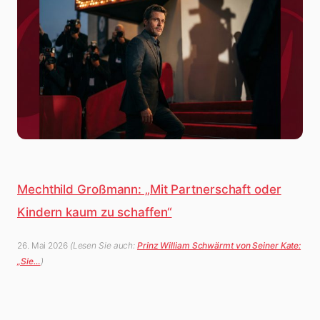
Mechthild Großmann: „Mit Partnerschaft oder
Kindern kaum zu schaffen“
26. Mai 2026
(Lesen Sie auch:
Prinz William Schwärmt von Seiner Kate:
„Sie…
)