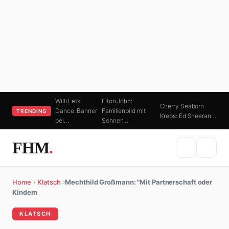
Willi Lets
Elton John:
Cherry Seaborn
Dance: Banner
Familienbild mit
TRENDING
Krebs: Ed Sheeran…
bei…
Söhnen…
FHM
.
Home
›
Klatsch
›
Mechthild Großmann: "Mit Partnerschaft oder
Kindern
KLATSCH