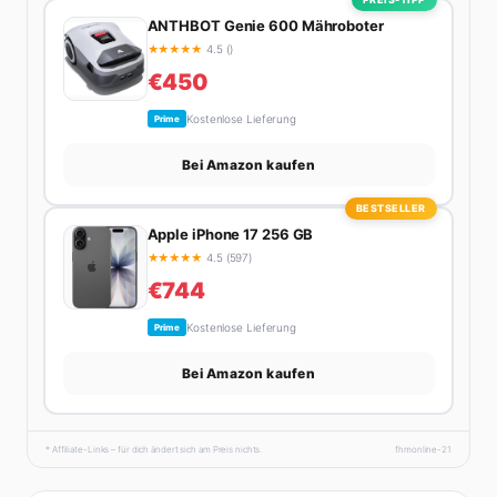
ANTHBOT Genie 600 Mähroboter
★
★
★
★
★
4.5 ()
€450
Kostenlose Lieferung
Prime
Bei Amazon kaufen
BESTSELLER
Apple iPhone 17 256 GB
★
★
★
★
★
4.5 (597)
€744
Kostenlose Lieferung
Prime
Bei Amazon kaufen
* Affiliate-Links – für dich ändert sich am Preis nichts.
fhmonline-21