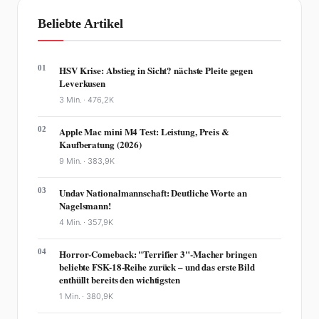
Beliebte Artikel
01
HSV Krise: Abstieg in Sicht? nächste Pleite gegen
Leverkusen
3 Min. ·
476,2K
02
Apple Mac mini M4 Test: Leistung, Preis &
Kaufberatung (2026)
9 Min. ·
383,9K
03
Undav Nationalmannschaft: Deutliche Worte an
Nagelsmann!
4 Min. ·
357,9K
04
Horror-Comeback: "Terrifier 3"-Macher bringen
beliebte FSK-18-Reihe zurück – und das erste Bild
enthüllt bereits den wichtigsten
1 Min. ·
380,9K