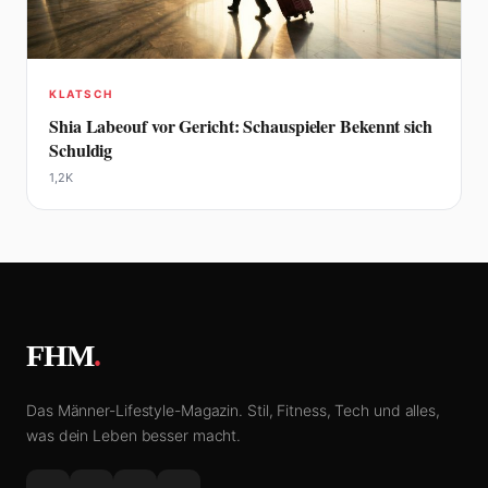
KLATSCH
Shia Labeouf vor Gericht: Schauspieler Bekennt sich
Schuldig
1,2K
FHM
.
Das Männer-Lifestyle-Magazin. Stil, Fitness, Tech und alles,
was dein Leben besser macht.