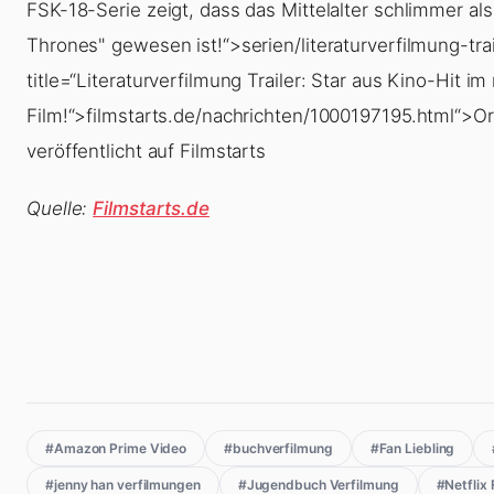
FSK-18-Serie zeigt, dass das Mittelalter schlimmer a
Thrones" gewesen ist!“>serien/literaturverfilmung-trai
title=“Literaturverfilmung Trailer: Star aus Kino-Hit i
Film!“>filmstarts.de/nachrichten/1000197195.html“>Ori
veröffentlicht auf Filmstarts
Quelle:
Filmstarts.de
#Amazon Prime Video
#buchverfilmung
#Fan Liebling
#jenny han verfilmungen
#Jugendbuch Verfilmung
#Netflix 