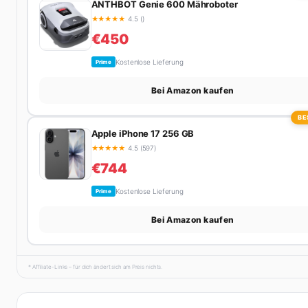
ANTHBOT Genie 600 Mähroboter
★
★
★
★
★
4.5 ()
€450
Kostenlose Lieferung
Prime
Bei Amazon kaufen
BE
Apple iPhone 17 256 GB
★
★
★
★
★
4.5 (597)
€744
Kostenlose Lieferung
Prime
Bei Amazon kaufen
* Affiliate-Links – für dich ändert sich am Preis nichts.