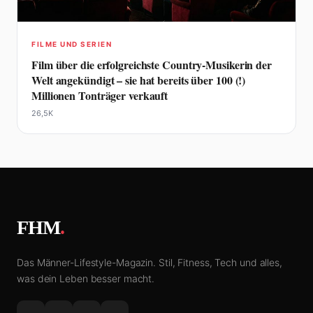
FILME UND SERIEN
Film über die erfolgreichste Country-Musikerin der
Welt angekündigt – sie hat bereits über 100 (!)
Millionen Tonträger verkauft
26,5K
FHM
.
Das Männer-Lifestyle-Magazin. Stil, Fitness, Tech und alles,
was dein Leben besser macht.