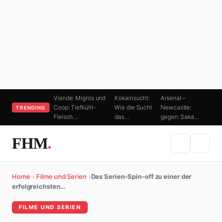
Viande: Migros und
Kokainsucht:
Arsenal –
Coop: Tiefkühl-
Wie die Sucht
Newcastle:
TRENDING
Fleisch…
das…
gegen: Saka…
FHM
.
Home
›
Filme und Serien
›
Das Serien-Spin-off zu einer der
erfolgreichsten…
FILME UND SERIEN