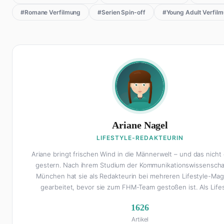
#Romane Verfilmung
#Serien Spin-off
#Young Adult Verfil
Ariane Nagel
LIFESTYLE-REDAKTEURIN
Ariane bringt frischen Wind in die Männerwelt – und das nicht 
gestern. Nach ihrem Studium der Kommunikationswissenscha
München hat sie als Redakteurin bei mehreren Lifestyle-Ma
gearbeitet, bevor sie zum FHM-Team gestoßen ist. Als Lifes
Redakteurin schreibt sie über alles, was das Leben schöner m
1626
Interior Design und Reise-Tipps über Food-Trends bis hin
Artikel
Beziehungsratgebern, die auch Männer gerne lesen. Ihre Gehe