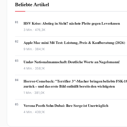
Beliebte Artikel
01
HSV Krise: Abstieg in Sicht? nächste Pleite gegen Leverkusen
3 Min. ·
476,3K
02
Apple Mac mini M4 Test: Leistung, Preis & Kaufberatung (2026)
9 Min. ·
384,1K
03
Undav Nationalmannschaft: Deutliche Worte an Nagelsmann!
4 Min. ·
358,1K
04
Horror-Comeback: "Terrifier 3"-Macher bringen beliebte FSK-1
zurück – und das erste Bild enthüllt bereits den wichtigsten
1 Min. ·
381,0K
05
Verona Pooth Sohn Dubai: Ihre Sorge ist Unerträglich
4 Min. ·
439,1K