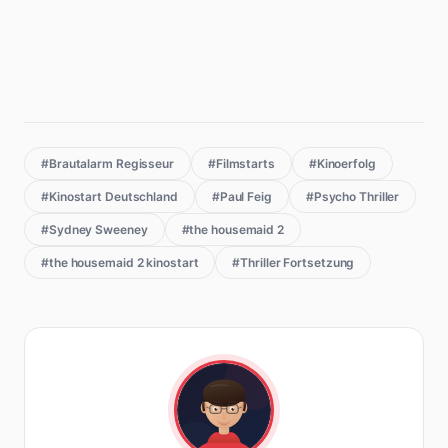
#Brautalarm Regisseur
#Filmstarts
#Kinoerfolg
#Kinostart Deutschland
#Paul Feig
#Psycho Thriller
#Sydney Sweeney
#the housemaid 2
#the housemaid 2 kinostart
#Thriller Fortsetzung