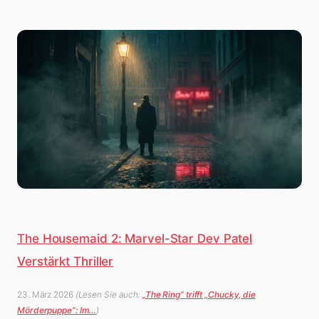
The Housemaid 2: Marvel-Star Dev Patel
Verstärkt Thriller
23. März 2026
(Lesen Sie auch:
„The Ring“ trifft „Chucky, die
Mörderpuppe“: Im…
)