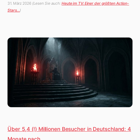
31. März 2026
(Lesen Sie auch:
Heute im TV: Einer der größten Action-
Stars…
)
Über 5,4 (!) Millionen Besucher in Deutschland: 4
Monate nach…