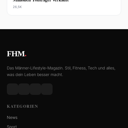
26,5K
FHM
.
Das Männer-Lifestyle-Magazin. Stil, Fitness, Tech und alles,
was dein Leben besser macht.
KATEGORIEN
News
Sport