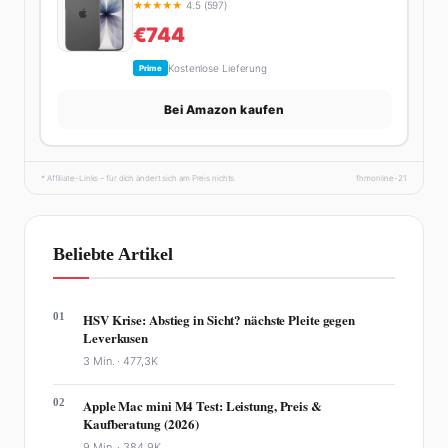
★
★
★
★
★
4.5 (597)
€744
Kostenlose Lieferung
Prime
Bei Amazon kaufen
* Affiliate-Links – für dich ändert sich am Preis nichts.
fhmonline-21
Beliebte Artikel
01
HSV Krise: Abstieg in Sicht? nächste Pleite gegen
Leverkusen
3 Min. ·
477,3K
02
Apple Mac mini M4 Test: Leistung, Preis &
Kaufberatung (2026)
9 Min. ·
384,9K