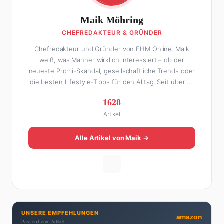
Maik Möhring
CHEFREDAKTEUR & GRÜNDER
Chefredakteur und Gründer von FHM Online. Maik
weiß, was Männer wirklich interessiert – ob der
neueste Promi-Skandal, gesellschaftliche Trends oder
die besten Lifestyle-Tipps für den Alltag. Seit über 10
Jahren macht er digitales Publishing und hat FHM
1628
Online zu einer der führenden Männer-Lifestyle-
Artikel
Plattformen im deutschsprachigen Raum aufgebaut.
Sein Weg dahin war alles andere als geradlinig: Die
eine Hälfte seines Lebens stand er in der
Alle Artikel von Maik →
Gastronomie – mit allem, was dazugehört. Die andere
Hälfte hat er sich tief in die Welt des SEO und
digitalen Contents vergraben. Diese Mischung aus
Menschenkenntnis und Online-Know-how macht
seine Artikel aus: direkt, unterhaltsam und immer nah
dran. Wenn Maik nicht gerade den heißesten Tratsch
UNSERE EMPFEHLUNGEN
aus der Promi-Welt aufspürt oder die besten
amazon
Passend zum Artikel