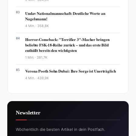
03
Undav Nationalmannschaft: Deutliche Worte an
Nagelsmann!
4 Min. ·
358,8K
04
Horror-Comeback: "Terrifier 3"-Macher bringen
beliebte FSK-18-Reihe zurück – und das erste Bild
enthüllt bereits den wichtigsten
1 Min. ·
381,7K
05
Verona Pooth Sohn Dubai: Ihre Sorge ist Unerträglich
4 Min. ·
439,9K
Newsletter
Wöchentlich die besten Artikel in dein Postfach.