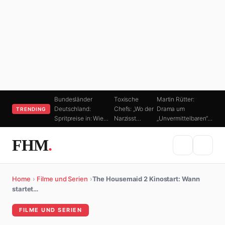
Bundesländer
Toxische
Martin Rütter:
Deutschland:
Chefs: „Wo der
Drama um
TRENDING
Spritpreise in: Wie…
Narzisst…
„Unvermittelbaren“…
FHM
.
Home
›
Filme und Serien
›
The Housemaid 2 Kinostart: Wann
startet…
FILME UND SERIEN