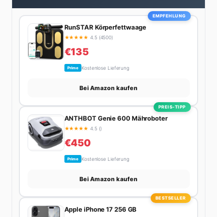
Lifestyle-Empfehlungen zusammenstellt, findet man
ihn beim Wandern in den Schweizer Alpen, am Grill
EMPFEHLUNG
mit Freunden oder auf der Suche nach dem
RunSTAR Körperfettwaage
perfekten Espresso. Sein Motto: Lieber einmal richtig
★
★
★
★
★
4.5 (4500)
als zehnmal halb.
€135
Kostenlose Lieferung
Prime
Bei Amazon kaufen
PREIS-TIPP
ANTHBOT Genie 600 Mähroboter
★
★
★
★
★
4.5 ()
€450
Kostenlose Lieferung
Prime
Bei Amazon kaufen
BESTSELLER
Apple iPhone 17 256 GB