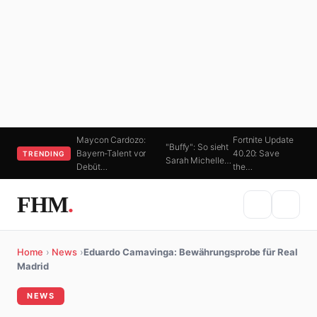
Maycon Cardozo:
Fortnite Update
"Buffy": So sieht
Bayern-Talent vor
40.20: Save
TRENDING
Sarah Michelle…
Debüt…
the…
FHM
.
Home
›
News
›
Eduardo Camavinga: Bewährungsprobe für Real
Madrid
NEWS