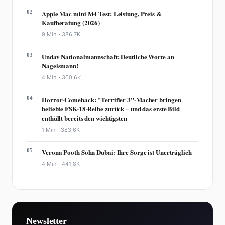
02
Apple Mac mini M4 Test: Leistung, Preis &
Kaufberatung (2026)
9 Min. ·
386,7K
03
Undav Nationalmannschaft: Deutliche Worte an
Nagelsmann!
4 Min. ·
360,6K
04
Horror-Comeback: "Terrifier 3"-Macher bringen
beliebte FSK-18-Reihe zurück – und das erste Bild
enthüllt bereits den wichtigsten
1 Min. ·
383,6K
05
Verona Pooth Sohn Dubai: Ihre Sorge ist Unerträglich
4 Min. ·
441,8K
Newsletter