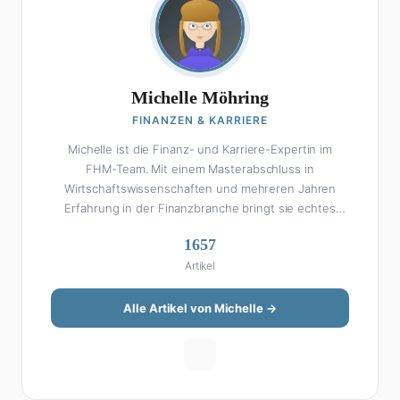
Michelle Möhring
FINANZEN & KARRIERE
Michelle ist die Finanz- und Karriere-Expertin im
FHM-Team. Mit einem Masterabschluss in
Wirtschaftswissenschaften und mehreren Jahren
Erfahrung in der Finanzbranche bringt sie echtes
Fachwissen in ihre Artikel ein. Aber keine Sorge: Bei
1657
Michelle klingt Altersvorsorge nicht wie eine
Artikel
Steuererklärung. Ihre Stärke liegt darin, komplexe
Finanzthemen so aufzubereiten, dass sie jeder
versteht – ohne Fachchinesisch, dafür mit konkreten
Alle Artikel von Michelle →
Tipps zum Umsetzen. Von ETF-Strategien über
Gehaltsverhandlungen bis hin zu Steuertricks:
Michelle hat den Durchblick und teilt ihn gerne.
Außerdem schreibt sie über Karriere-Themen,