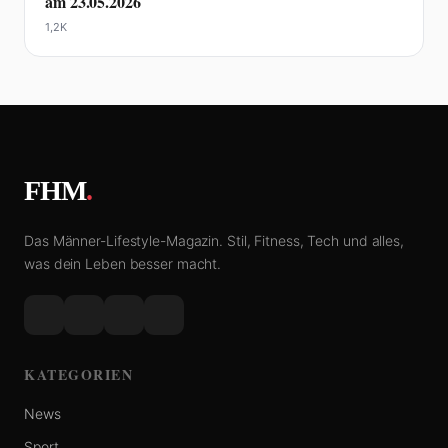
am 23.05.2026
1,2K
FHM
.
Das Männer-Lifestyle-Magazin. Stil, Fitness, Tech und alles,
was dein Leben besser macht.
KATEGORIEN
News
Sport