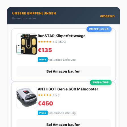
Produktivitäts-Hacks und die Frage, wie man Job und
Privatleben unter einen Hut bekommt. Privat ist sie
UNSERE EMPFEHLUNGEN
bekennende Kaffee-Süchtige (3+ Tassen am Tag,
amazon
Passend zum Artikel
Minimum), Podcast-Hörerin und verbringt ihre
Wochenenden am liebsten in der Natur oder auf dem
EMPFEHLUNG
nächsten Flohmarkt.
RunSTAR Körperfettwaage
★
★
★
★
★
4.5 (4500)
€135
Kostenlose Lieferung
Prime
Bei Amazon kaufen
PREIS-TIPP
ANTHBOT Genie 600 Mähroboter
★
★
★
★
★
4.5 ()
€450
Kostenlose Lieferung
Prime
Bei Amazon kaufen