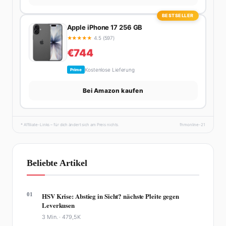
BESTSELLER
Apple iPhone 17 256 GB
★
★
★
★
★
4.5 (597)
€744
Kostenlose Lieferung
Prime
Bei Amazon kaufen
* Affiliate-Links – für dich ändert sich am Preis nichts.
fhmonline-21
Beliebte Artikel
01
HSV Krise: Abstieg in Sicht? nächste Pleite gegen
Leverkusen
3 Min. ·
479,5K