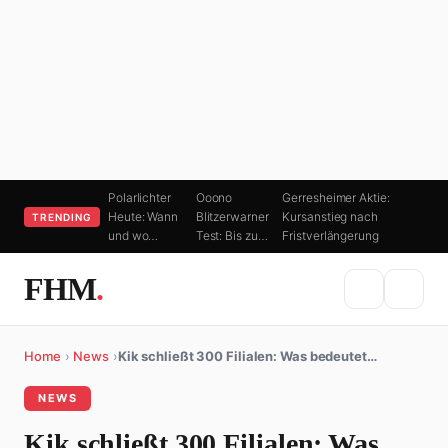
Polarlichter
Ooono
Gerresheimer Aktie:
Heute: Wann
Blitzerwarner
Kursanstieg nach
TRENDING
und wo…
Test: Bis zu…
Fristverlängerung
FHM
.
Home
›
News
›
Kik schließt 300 Filialen: Was bedeutet…
NEWS
Kik schließt 300 Filialen: Was