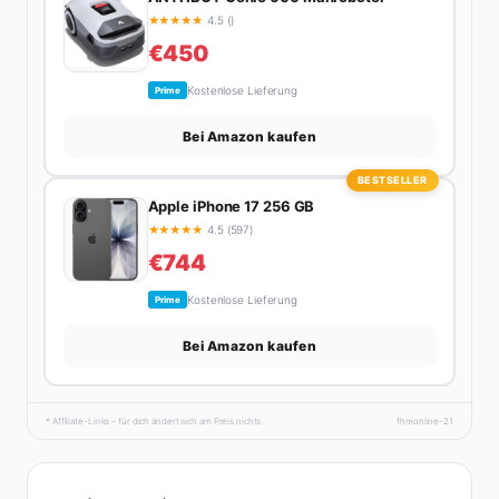
★
★
★
★
★
4.5 ()
€450
Kostenlose Lieferung
Prime
Bei Amazon kaufen
BESTSELLER
Apple iPhone 17 256 GB
★
★
★
★
★
4.5 (597)
€744
Kostenlose Lieferung
Prime
Bei Amazon kaufen
* Affiliate-Links – für dich ändert sich am Preis nichts.
fhmonline-21