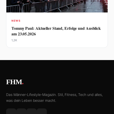
NEWS
Tommy Paul: Aktueller Stand, Erfolge und Ausblick
am 23.05.2026
1,2K
FHM
.
Das Männer-Lifestyle-Magazin. Stil, Fitness, Tech und alles,
was dein Leben besser macht.