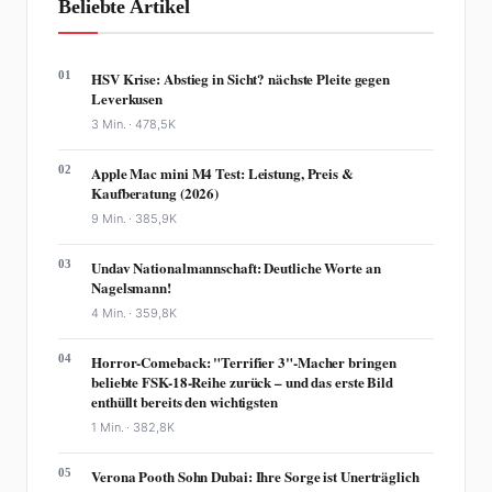
Beliebte Artikel
01
HSV Krise: Abstieg in Sicht? nächste Pleite gegen
Leverkusen
3 Min. ·
478,5K
02
Apple Mac mini M4 Test: Leistung, Preis &
Kaufberatung (2026)
9 Min. ·
385,9K
03
Undav Nationalmannschaft: Deutliche Worte an
Nagelsmann!
4 Min. ·
359,8K
04
Horror-Comeback: "Terrifier 3"-Macher bringen
beliebte FSK-18-Reihe zurück – und das erste Bild
enthüllt bereits den wichtigsten
1 Min. ·
382,8K
05
Verona Pooth Sohn Dubai: Ihre Sorge ist Unerträglich