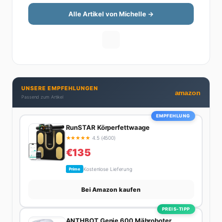
Finanzthemen so aufzubereiten, dass sie jeder
versteht – ohne Fachchinesisch, dafür mit konkreten
Alle Artikel von Michelle →
Tipps zum Umsetzen. Von ETF-Strategien über
Gehaltsverhandlungen bis hin zu Steuertricks:
Michelle hat den Durchblick und teilt ihn gerne.
Außerdem schreibt sie über Karriere-Themen,
Produktivitäts-Hacks und die Frage, wie man Job und
Privatleben unter einen Hut bekommt. Privat ist sie
UNSERE EMPFEHLUNGEN
bekennende Kaffee-Süchtige (3+ Tassen am Tag,
amazon
Passend zum Artikel
Minimum), Podcast-Hörerin und verbringt ihre
Wochenenden am liebsten in der Natur oder auf dem
EMPFEHLUNG
nächsten Flohmarkt.
RunSTAR Körperfettwaage
★
★
★
★
★
4.5 (4500)
€135
Kostenlose Lieferung
Prime
Bei Amazon kaufen
PREIS-TIPP
ANTHBOT Genie 600 Mähroboter