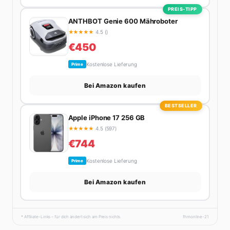
PREIS-TIPP
ANTHBOT Genie 600 Mähroboter
★
★
★
★
★
4.5 ()
€450
Kostenlose Lieferung
Prime
Bei Amazon kaufen
BESTSELLER
Apple iPhone 17 256 GB
★
★
★
★
★
4.5 (597)
€744
Kostenlose Lieferung
Prime
Bei Amazon kaufen
* Affiliate-Links – für dich ändert sich am Preis nichts.
fhmonline-21