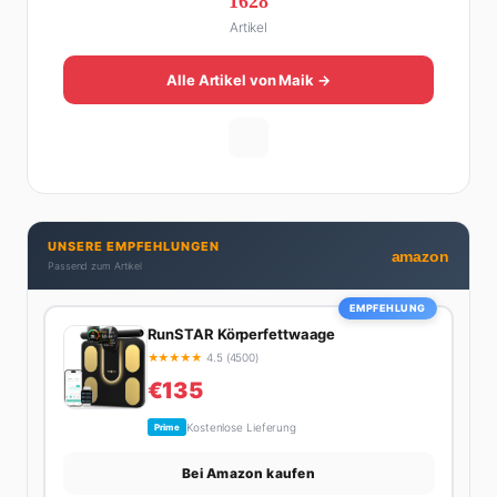
1628
Online zu einer der führenden Männer-Lifestyle-
Artikel
Plattformen im deutschsprachigen Raum aufgebaut.
Sein Weg dahin war alles andere als geradlinig: Die
eine Hälfte seines Lebens stand er in der
Alle Artikel von Maik →
Gastronomie – mit allem, was dazugehört. Die andere
Hälfte hat er sich tief in die Welt des SEO und
digitalen Contents vergraben. Diese Mischung aus
Menschenkenntnis und Online-Know-how macht
seine Artikel aus: direkt, unterhaltsam und immer nah
dran. Wenn Maik nicht gerade den heißesten Tratsch
UNSERE EMPFEHLUNGEN
aus der Promi-Welt aufspürt oder die besten
amazon
Passend zum Artikel
Lifestyle-Empfehlungen zusammenstellt, findet man
ihn beim Wandern in den Schweizer Alpen, am Grill
EMPFEHLUNG
mit Freunden oder auf der Suche nach dem
RunSTAR Körperfettwaage
perfekten Espresso. Sein Motto: Lieber einmal richtig
★
★
★
★
★
4.5 (4500)
als zehnmal halb.
€135
Kostenlose Lieferung
Prime
Bei Amazon kaufen