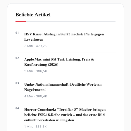
Beliebte Artikel
01
HSV Krise: Abstieg in Sicht? nächste Pleite gegen
Leverkusen
3 Min. ·
479,2K
02
Apple Mac mini M4 Test: Leistung, Preis &
Kaufberatung (2026)
9 Min. ·
386,5K
03
Undav Nationalmannschaft: Deutliche Worte an
Nagelsmann!
4 Min. ·
360,4K
04
Horror-Comeback: "Terrifier 3"-Macher bringen
beliebte FSK-18-Reihe zurück – und das erste Bild
enthüllt bereits den wichtigsten
1 Min. ·
383,3K