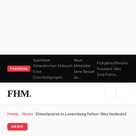
Sparkasse
Neue
Frühjahrsoffensive
Gelsenkirchen Einbruch:
Mittelalter
Russland: Was
TRENDING
Erste
Serie Besser
Sind Putins…
Entschädigungen…
als…
FHM
.
Home
›
News
›
Dieselpreise in Luxemburg fallen: Was bedeutet
NEWS