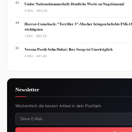
03
Undav Nationalmannschaft: Deutliche Worte an Nagelsmann!
4 Min. ·
360,2K
04
Horror-Comeback: "Terrifier 3"-Macher bringen beliebte FSK-18-R
wichtigsten
1 Min. ·
383,2K
05
Verona Pooth Sohn Dubai: Ihre Sorge ist Unerträglich
4 Min. ·
441,4K
Newsletter
Wöchentlich die besten Artikel in dein Postfach.