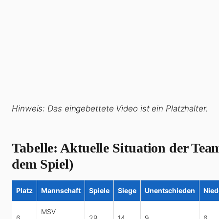
Hinweis: Das eingebettete Video ist ein Platzhalter.
Tabelle: Aktuelle Situation der Tea
dem Spiel)
Platz
Mannschaft
Spiele
Siege
Unentschieden
Nied
MSV
6
29
14
9
6