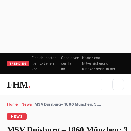
Eine der besten
Sophie von
Kostenlose
Netflix-Serien
der Tann
Mitversicherung
TRENDING
von…
im…
Krankenkasse: in der…
FHM
.
Home
›
News
›
MSV Duisburg – 1860 München: 3.…
NEWS
MSV Duisburg – 1860 München: 3. 