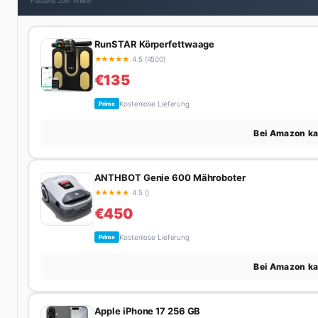
Passend zum Artikel
RunSTAR Körperfettwaage
★
★
★
★
★
4.5 (4500)
€135
Kostenlose Lieferung
Prime
Bei Amazon k
ANTHBOT Genie 600 Mähroboter
★
★
★
★
★
4.5 ()
€450
Kostenlose Lieferung
Prime
Bei Amazon k
Apple iPhone 17 256 GB