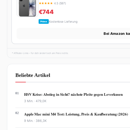
★
★
★
★
★
4.5 (597)
€744
Kostenlose Lieferung
Prime
Bei Amazon k
* Affiliate-Links – für dich ändert sich am Preis nichts.
Beliebte Artikel
01
HSV Krise: Abstieg in Sicht? nächste Pleite gegen Leverkusen
3 Min. ·
479,0K
02
Apple Mac mini M4 Test: Leistung, Preis & Kaufberatung (2026)
9 Min. ·
386,3K