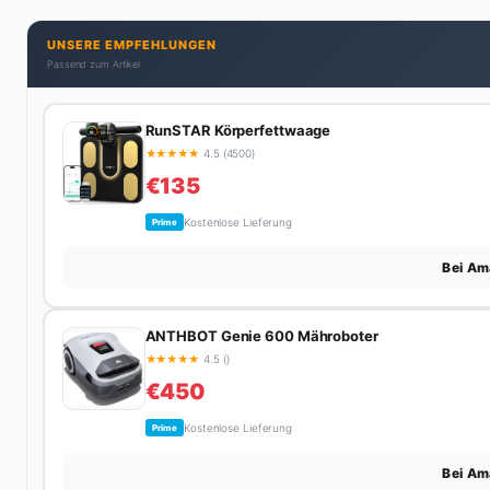
UNSERE EMPFEHLUNGEN
Passend zum Artikel
RunSTAR Körperfettwaage
★
★
★
★
★
4.5 (4500)
€135
Kostenlose Lieferung
Prime
Bei Am
ANTHBOT Genie 600 Mähroboter
★
★
★
★
★
4.5 ()
€450
Kostenlose Lieferung
Prime
Bei Am