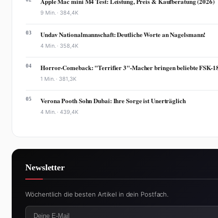
Apple Mac mini M4 Test: Leistung, Preis & Kaufberatung (2026)
9 Min. ·
384,4K
03
Undav Nationalmannschaft: Deutliche Worte an Nagelsmann!
4 Min. ·
358,4K
04
Horror-Comeback: "Terrifier 3"-Macher bringen beliebte FSK-18-Re
1 Min. ·
381,3K
05
Verona Pooth Sohn Dubai: Ihre Sorge ist Unerträglich
4 Min. ·
439,4K
Newsletter
Wöchentlich die besten Artikel in dein Postfach.