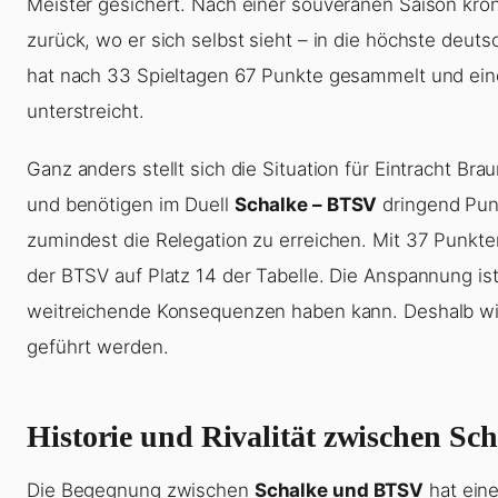
Meister gesichert. Nach einer souveränen Saison krön
zurück, wo er sich selbst sieht – in die höchste deut
hat nach 33 Spieltagen 67 Punkte gesammelt und eine
unterstreicht.
Ganz anders stellt sich die Situation für Eintracht B
und benötigen im Duell
Schalke – BTSV
dringend Punk
zumindest die Relegation zu erreichen. Mit 37 Punkte
der BTSV auf Platz 14 der Tabelle. Die Anspannung i
weitreichende Konsequenzen haben kann. Deshalb wird 
geführt werden.
Historie und Rivalität zwischen S
Die Begegnung zwischen
Schalke und BTSV
hat ein