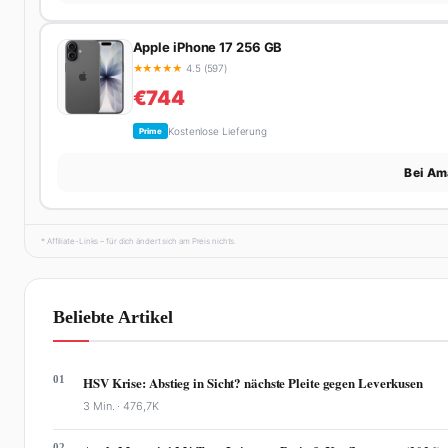
Apple iPhone 17 256 GB
★
★
★
★
★
4.5 (597)
€744
Kostenlose Lieferung
Prime
Bei Am
* Affiliate-Links – für dich ändert sich am Preis nichts.
Beliebte Artikel
01
HSV Krise: Abstieg in Sicht? nächste Pleite gegen Leverkusen
3 Min. ·
476,7K
02