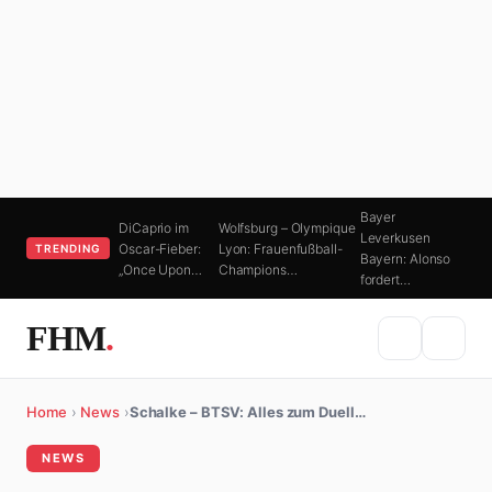
Bayer
DiCaprio im
Wolfsburg – Olympique
Leverkusen
Oscar-Fieber:
Lyon: Frauenfußball-
TRENDING
Bayern: Alonso
„Once Upon…
Champions…
fordert…
FHM
.
Home
›
News
›
Schalke – BTSV: Alles zum Duell…
NEWS