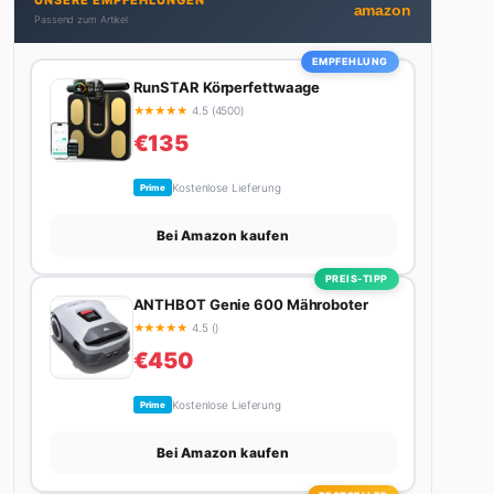
UNSERE EMPFEHLUNGEN
Autos schreibt, plant er den nächsten Abenteuer-
amazon
Passend zum Artikel
Trip – sei es ein Wochenende in den Bergen, eine
Motorradtour durch die Alpen oder der jährliche
EMPFEHLUNG
Campingtrip mit den Jungs. Sein Credo: Das Leben
RunSTAR Körperfettwaage
ist zu kurz für langweilige Wochenenden.
★
★
★
★
★
4.5 (4500)
€135
Kostenlose Lieferung
Prime
Bei Amazon kaufen
PREIS-TIPP
ANTHBOT Genie 600 Mähroboter
★
★
★
★
★
4.5 ()
€450
Kostenlose Lieferung
Prime
Bei Amazon kaufen