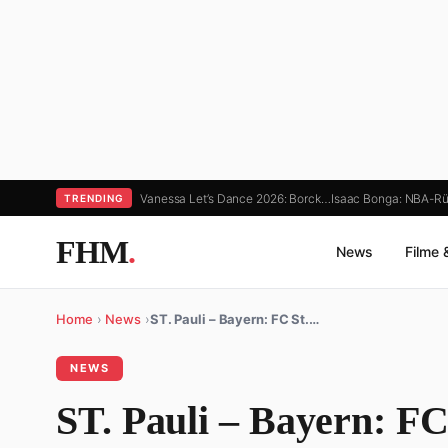
Vanessa Let’s Dance 2026: Borck…
Isaac Bonga: NBA-Rü
TRENDING
FHM
.
News
Filme 
Home
›
News
›
ST. Pauli – Bayern: FC St.…
NEWS
ST. Pauli – Bayern: F