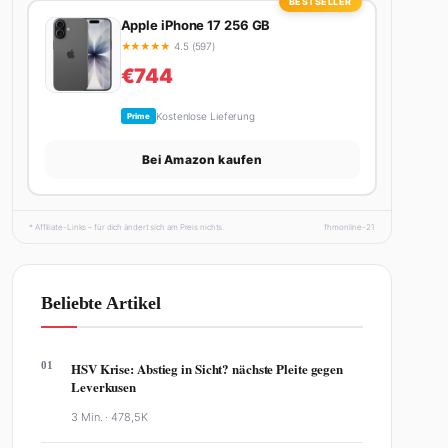
BESTSELLER
Apple iPhone 17 256 GB
★
★
★
★
★
4.5 (597)
€744
Kostenlose Lieferung
Prime
Bei Amazon kaufen
* Affiliate-Links – für dich ändert sich am Preis nichts.
fhmonline-21
Beliebte Artikel
01
HSV Krise: Abstieg in Sicht? nächste Pleite gegen
Leverkusen
3 Min. ·
478,5K