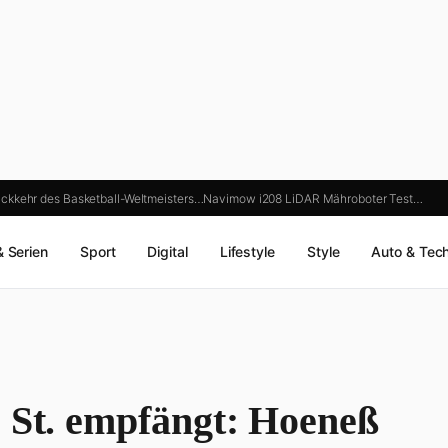
ckkehr des Basketball-Weltmeisters…
Navimow i208 LiDAR Mähroboter Test…
& Serien
Sport
Digital
Lifestyle
Style
Auto & Tec
C St. empfängt: Hoeneß