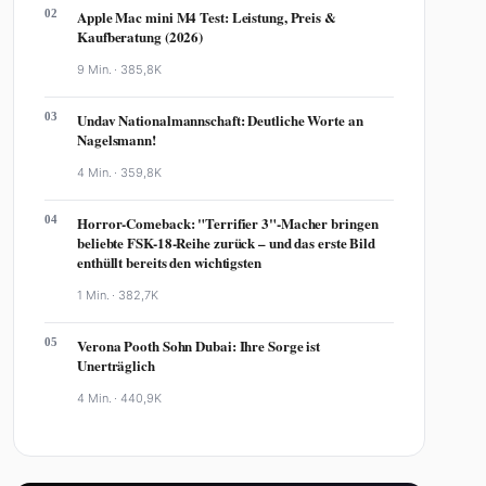
02
Apple Mac mini M4 Test: Leistung, Preis &
Kaufberatung (2026)
9 Min. ·
385,8K
03
Undav Nationalmannschaft: Deutliche Worte an
Nagelsmann!
4 Min. ·
359,8K
04
Horror-Comeback: "Terrifier 3"-Macher bringen
beliebte FSK-18-Reihe zurück – und das erste Bild
enthüllt bereits den wichtigsten
1 Min. ·
382,7K
05
Verona Pooth Sohn Dubai: Ihre Sorge ist
Unerträglich
4 Min. ·
440,9K