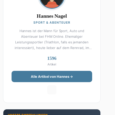
Hannes Nagel
SPORT & ABENTEUER
Hannes ist der Mann für Sport, Auto und
Abenteuer bei FHM Online. Ehemaliger
Leistungssportler (Triathlon, falls es jemanden
interessiert), heute lieber auf dem Rennrad, im
Fitnessstudio oder beim Kochen am Smoker. Sein
1596
Wissen über Sport ist enzyklopädisch: Egal ob
Artikel
Bundesliga-Analyse, Formel 1, UFC oder Olympia –
Hannes liefert fundierte Einschätzungen mit der
Leidenschaft eines echten Fans. Aber Sport ist
Alle Artikel von Hannes →
nur die halbe Miete: Hannes ist auch unser Auto-
Experte. Vom Elektro-SUV bis zum Oldtimer-
Projekt hat er alles schon gefahren, zerlegt oder
beides. Seine Roadtrip-Guides und Grillrezepte
gehören zu den beliebtesten Artikeln auf der
Seite. Wenn Hannes mal nicht über Sport oder