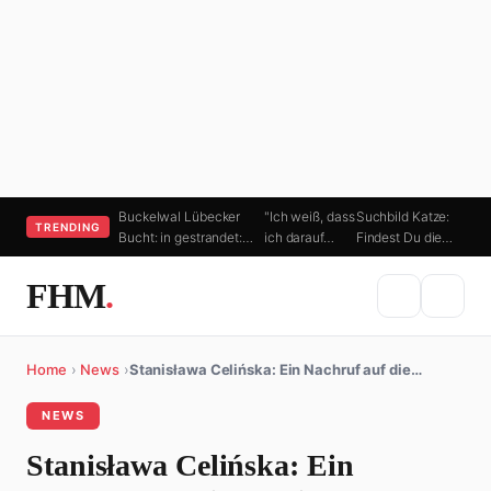
Buckelwal Lübecker
"Ich weiß, dass
Suchbild Katze:
TRENDING
Bucht: in gestrandet:…
ich darauf…
Findest Du die…
FHM
.
Home
›
News
›
Stanisława Celińska: Ein Nachruf auf die…
NEWS
Stanisława Celińska: Ein