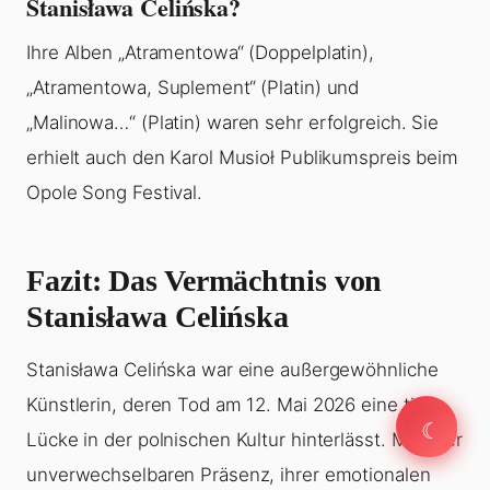
Stanisława Celińska?
Ihre Alben „Atramentowa“ (Doppelplatin),
„Atramentowa, Suplement“ (Platin) und
„Malinowa…“ (Platin) waren sehr erfolgreich. Sie
erhielt auch den Karol Musioł Publikumspreis beim
Opole Song Festival.
Fazit: Das Vermächtnis von
Stanisława Celińska
Stanisława Celińska war eine außergewöhnliche
Künstlerin, deren Tod am 12. Mai 2026 eine tiefe
☾
☾
Lücke in der polnischen Kultur hinterlässt. Mit ihrer
unverwechselbaren Präsenz, ihrer emotionalen