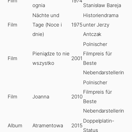
Film
1974
ognia
Stanisław Bareja
Nächte und
Historiendrama
Film
Tage (Noce i
1975
unter Jerzy
dnie)
Antczak
Polnischer
Pieniądze to nie
Filmpreis für
Film
2001
wszystko
Beste
Nebendarstellerin
Polnischer
Filmpreis für
Film
Joanna
2010
Beste
Nebendarstellerin
Doppelplatin-
Album
Atramentowa
2015
Status