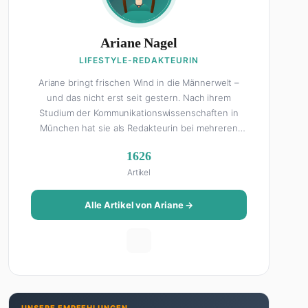
Ariane Nagel
LIFESTYLE-REDAKTEURIN
Ariane bringt frischen Wind in die Männerwelt –
und das nicht erst seit gestern. Nach ihrem
Studium der Kommunikationswissenschaften in
München hat sie als Redakteurin bei mehreren
Lifestyle-Magazinen gearbeitet, bevor sie zum
1626
FHM-Team gestoßen ist. Als Lifestyle-Redakteurin
Artikel
schreibt sie über alles, was das Leben schöner
macht: von Interior Design und Reise-Tipps über
Food-Trends bis hin zu Beziehungsratgebern, die
Alle Artikel von Ariane →
auch Männer gerne lesen. Ihre Geheimwaffe: Sie
weiß genau, was Frauen an Männern wirklich cool
finden – und was absolut gar nicht geht. Privat ist
Ariane begeisterte Yoga-Praktizierende, Serien-
Junkie (aktuell: alles auf Netflix) und auf der
ewigen Suche nach dem besten Brunch-Spot der