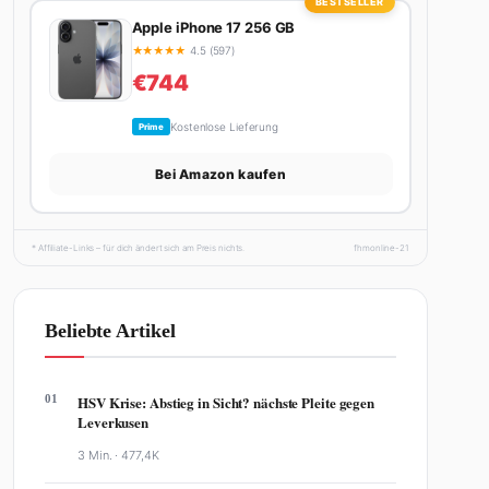
BESTSELLER
Apple iPhone 17 256 GB
★
★
★
★
★
4.5 (597)
€744
Kostenlose Lieferung
Prime
Bei Amazon kaufen
* Affiliate-Links – für dich ändert sich am Preis nichts.
fhmonline-21
Beliebte Artikel
01
HSV Krise: Abstieg in Sicht? nächste Pleite gegen
Leverkusen
3 Min. ·
477,4K