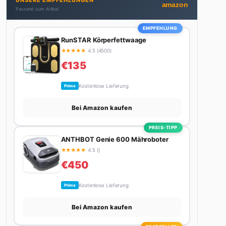
UNSERE EMPFEHLUNGEN
Stadt. Ihre Interior-Tipps basieren auf echter
amazon
Passend zum Artikel
Erfahrung – ihre Wohnung wurde schon zweimal in
Design-Blogs gefeatured.
EMPFEHLUNG
RunSTAR Körperfettwaage
★
★
★
★
★
4.5 (4500)
€135
Kostenlose Lieferung
Prime
Bei Amazon kaufen
PREIS-TIPP
ANTHBOT Genie 600 Mähroboter
★
★
★
★
★
4.5 ()
€450
Kostenlose Lieferung
Prime
Bei Amazon kaufen