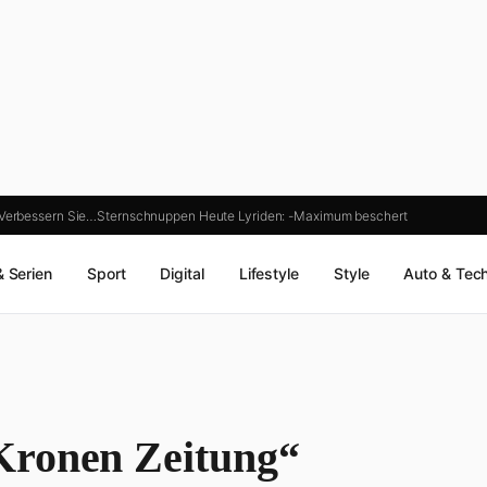
Verbessern Sie…
Sternschnuppen Heute Lyriden: -Maximum beschert
& Serien
Sport
Digital
Lifestyle
Style
Auto & Tec
Kronen Zeitung“