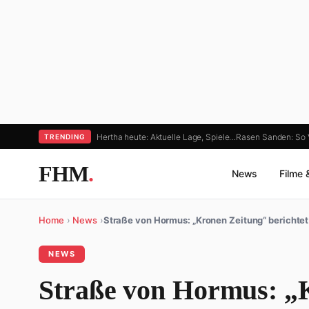
Hertha heute: Aktuelle Lage, Spiele…
Rasen Sanden: So 
TRENDING
FHM
.
News
Filme 
Home
›
News
›
Straße von Hormus: „Kronen Zeitung“ berichtet
NEWS
Straße von Hormus: „