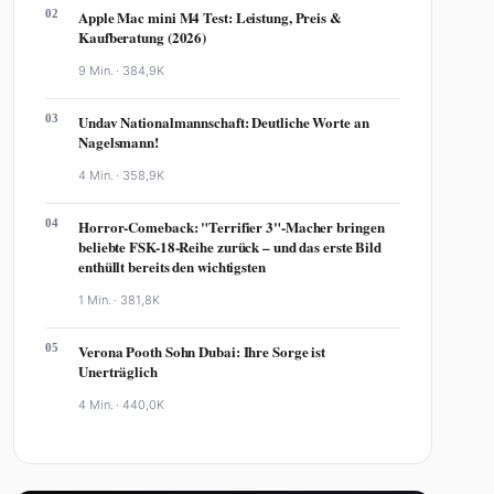
02
Apple Mac mini M4 Test: Leistung, Preis &
Kaufberatung (2026)
9 Min. ·
384,9K
03
Undav Nationalmannschaft: Deutliche Worte an
Nagelsmann!
4 Min. ·
358,9K
04
Horror-Comeback: "Terrifier 3"-Macher bringen
beliebte FSK-18-Reihe zurück – und das erste Bild
enthüllt bereits den wichtigsten
1 Min. ·
381,8K
05
Verona Pooth Sohn Dubai: Ihre Sorge ist
Unerträglich
4 Min. ·
440,0K