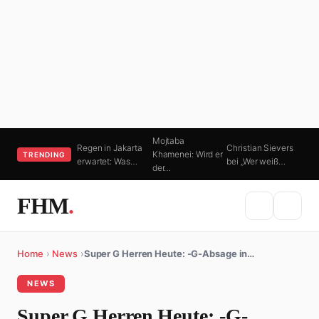
Mojtaba
Regen in Jakarta
Christian Sievers
Khamenei: Wird er
TRENDING
erwartet: Was…
bei „Wer weiß…
der…
FHM
.
Home
›
News
›
Super G Herren Heute: -G-Absage in…
NEWS
Super G Herren Heute: -G-