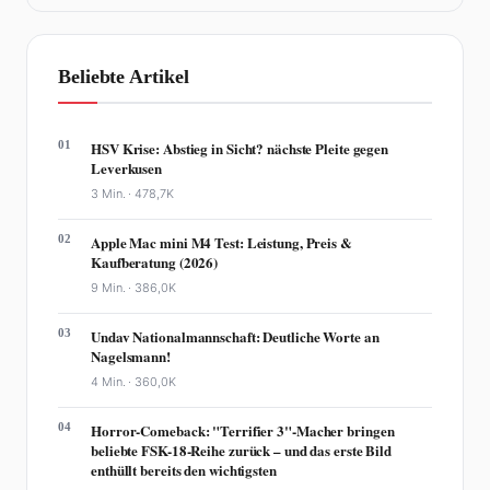
Beliebte Artikel
01
HSV Krise: Abstieg in Sicht? nächste Pleite gegen
Leverkusen
3 Min. ·
478,7K
02
Apple Mac mini M4 Test: Leistung, Preis &
Kaufberatung (2026)
9 Min. ·
386,0K
03
Undav Nationalmannschaft: Deutliche Worte an
Nagelsmann!
4 Min. ·
360,0K
04
Horror-Comeback: "Terrifier 3"-Macher bringen
beliebte FSK-18-Reihe zurück – und das erste Bild
enthüllt bereits den wichtigsten