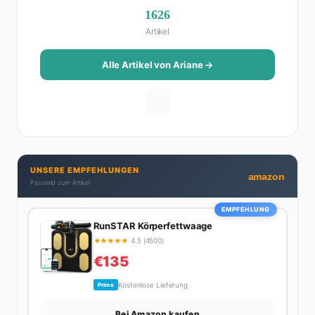
gearbeitet, bevor sie zum FHM-Team gestoßen ist.
1626
Als Lifestyle-Redakteurin schreibt sie über alles, was
Artikel
das Leben schöner macht: von Interior Design und
Reise-Tipps über Food-Trends bis hin zu
Beziehungsratgebern, die auch Männer gerne lesen.
Alle Artikel von Ariane →
Ihre Geheimwaffe: Sie weiß genau, was Frauen an
Männern wirklich cool finden – und was absolut gar
nicht geht. Privat ist Ariane begeisterte Yoga-
Praktizierende, Serien-Junkie (aktuell: alles auf
Netflix) und auf der ewigen Suche nach dem besten
Brunch-Spot der Stadt. Ihre Interior-Tipps basieren
UNSERE EMPFEHLUNGEN
auf echter Erfahrung – ihre Wohnung wurde schon
amazon
Passend zum Artikel
zweimal in Design-Blogs gefeatured.
EMPFEHLUNG
RunSTAR Körperfettwaage
★
★
★
★
★
4.5 (4500)
€135
Kostenlose Lieferung
Prime
Bei Amazon kaufen