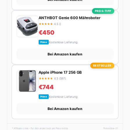
PREIS-TIPP
ANTHBOT Genie 600 Mähroboter
★
★
★
★
★
4.5 ()
€450
Kostenlose Lieferung
Prime
Bei Amazon kaufen
BESTSELLER
Apple iPhone 17 256 GB
★
★
★
★
★
4.5 (597)
€744
Kostenlose Lieferung
Prime
Bei Amazon kaufen
* Affiliate-Links – für dich ändert sich am Preis nichts.
fhmonline-21