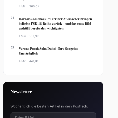
4 Min. ·
360,0K
04
Horror-Comeback: "Terrifier 3"-Macher bringen
beliebte FSK-18-Reihe zurück – und das erste Bild
enthüllt bereits den wichtigsten
1 Min. ·
382,9K
05
Verona Pooth Sohn Dubai: Ihre Sorge ist
Unerträglich
4 Min. ·
441,1K
Newsletter
Wöchentlich die besten Artikel in dein Postfach.