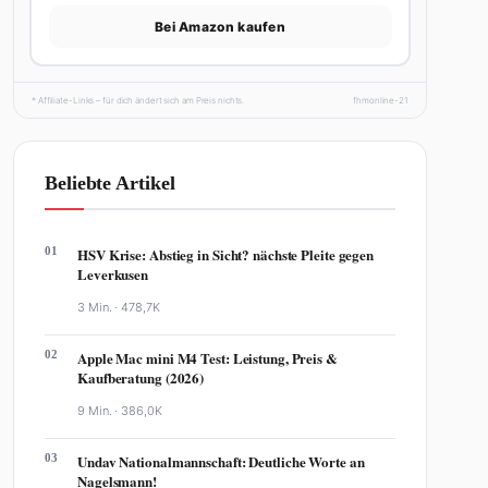
Bei Amazon kaufen
* Affiliate-Links – für dich ändert sich am Preis nichts.
fhmonline-21
Beliebte Artikel
01
HSV Krise: Abstieg in Sicht? nächste Pleite gegen
Leverkusen
3 Min. ·
478,7K
02
Apple Mac mini M4 Test: Leistung, Preis &
Kaufberatung (2026)
9 Min. ·
386,0K
03
Undav Nationalmannschaft: Deutliche Worte an
Nagelsmann!