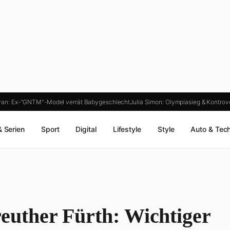
an: Ex-"GNTM"-Model verrät Babygeschlecht
Julia Simon: Olympiasieg & Kontro
& Serien
Sport
Digital
Lifestyle
Style
Auto & Tec
uther Fürth: Wichtiger