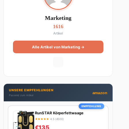
Marketing
1616
Artikel
Alle Artikel von Marketing →
UNSERE EMPFEHLUNGEN
amazon
Passend zum Artikel
EMPFEHLUNG
RunSTAR Körperfettwaage
★
★
★
★
★
4.5 (4500)
€135