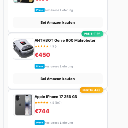
Kostenlose Lieferung
Prime
Bei Amazon kaufen
PREIS-TIPP
ANTHBOT Genie 600 Mähroboter
★
★
★
★
★
4.5 ()
€450
Kostenlose Lieferung
Prime
Bei Amazon kaufen
BESTSELLER
Apple iPhone 17 256 GB
★
★
★
★
★
4.5 (597)
€744
Kostenlose Lieferung
Prime