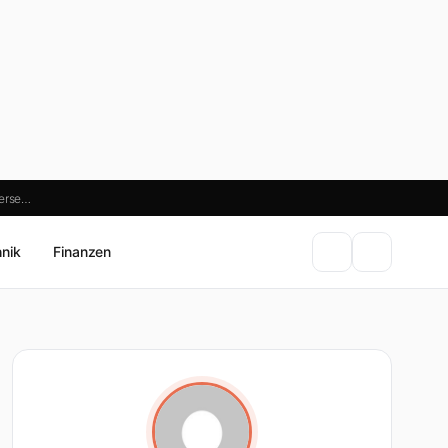
verse…
hnik
Finanzen