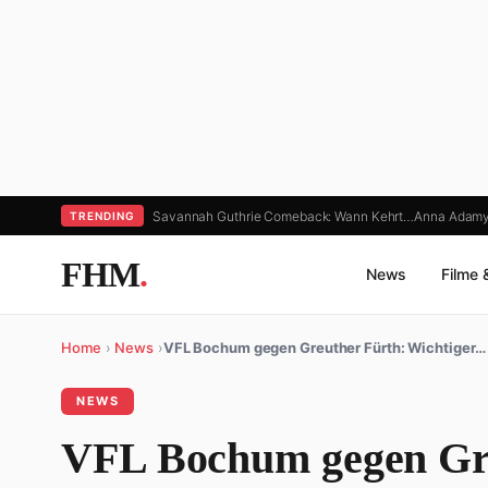
Savannah Guthrie Comeback: Wann Kehrt…
Anna Adamy
TRENDING
FHM
.
News
Filme 
Home
›
News
›
VFL Bochum gegen Greuther Fürth: Wichtiger…
NEWS
VFL Bochum gegen Gre