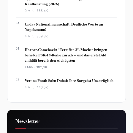
Kaufberatung (2026)
9 Min. ·
385,4K
03
Undav Nationalmannschaft: Deutliche Worte an
Nagelsmann!
4 Min. ·
359,3K
04
Horror-Comeback: "Terrifier 3"-Macher bringen
beliebte FSK-18-Reihe zurück – und das erste Bild
enthüllt bereits den wichtigsten
1 Min. ·
382,3K
05
Verona Pooth Sohn Dubai: Ihre Sorge ist Unerträglich
4 Min. ·
440,5K
Newsletter