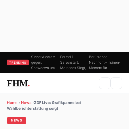
Sinner Alcaraz:
Formel 1
Berührende
gegen:
Saisonstart:
Nachricht – Tränen-
TRENDING
Showdown um…
Mercedes Siegt,…
Moment für…
FHM
.
Home
›
News
›
ZDF Live: Grafikpanne bei
Wahlberichterstattung sorgt
NEWS