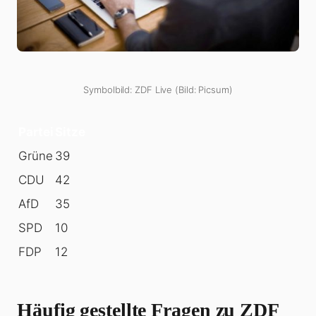
Symbolbild: ZDF Live (Bild: Picsum)
Partei
Sitze
Grüne
39
CDU
42
AfD
35
SPD
10
FDP
12
Häufig gestellte Fragen zu
ZDF