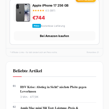
Apple iPhone 17 256 GB
★
★
★
★
★
4.5 (597)
€744
Kostenlose Lieferung
Prime
Bei Amazon kaufen
* Affiliate-Links – für dich ändert sich am Preis nichts.
fhmonline-21
Beliebte Artikel
01
HSV Krise: Abstieg in Sicht? nächste Pleite gegen
Leverkusen
3 Min. ·
477,9K
02
Apple Mac mini M4 Test: Leistung, Preis &