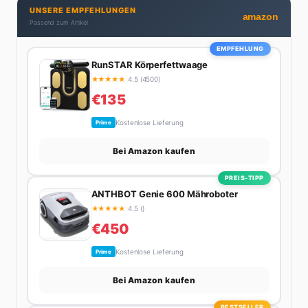
UNSERE EMPFEHLUNGEN
bekennende Kaffee-Süchtige (3+ Tassen am Tag,
amazon
Passend zum Artikel
Minimum), Podcast-Hörerin und verbringt ihre
Wochenenden am liebsten in der Natur oder auf dem
EMPFEHLUNG
nächsten Flohmarkt.
RunSTAR Körperfettwaage
★
★
★
★
★
4.5 (4500)
€135
Kostenlose Lieferung
Prime
Bei Amazon kaufen
PREIS-TIPP
ANTHBOT Genie 600 Mähroboter
★
★
★
★
★
4.5 ()
€450
Kostenlose Lieferung
Prime
Bei Amazon kaufen
BESTSELLER