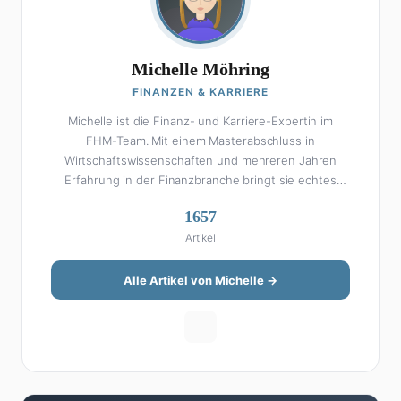
Michelle Möhring
FINANZEN & KARRIERE
Michelle ist die Finanz- und Karriere-Expertin im
FHM-Team. Mit einem Masterabschluss in
Wirtschaftswissenschaften und mehreren Jahren
Erfahrung in der Finanzbranche bringt sie echtes
Fachwissen in ihre Artikel ein. Aber keine Sorge: Bei
1657
Michelle klingt Altersvorsorge nicht wie eine
Artikel
Steuererklärung. Ihre Stärke liegt darin, komplexe
Finanzthemen so aufzubereiten, dass sie jeder
versteht – ohne Fachchinesisch, dafür mit konkreten
Alle Artikel von Michelle →
Tipps zum Umsetzen. Von ETF-Strategien über
Gehaltsverhandlungen bis hin zu Steuertricks:
Michelle hat den Durchblick und teilt ihn gerne.
Außerdem schreibt sie über Karriere-Themen,
Produktivitäts-Hacks und die Frage, wie man Job und
Privatleben unter einen Hut bekommt. Privat ist sie