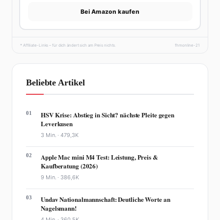
Bei Amazon kaufen
* Affiliate-Links – für dich ändert sich am Preis nichts.
fhmonline-21
Beliebte Artikel
01
HSV Krise: Abstieg in Sicht? nächste Pleite gegen
Leverkusen
3 Min. ·
479,3K
02
Apple Mac mini M4 Test: Leistung, Preis &
Kaufberatung (2026)
9 Min. ·
386,6K
03
Undav Nationalmannschaft: Deutliche Worte an
Nagelsmann!
4 Min. ·
360,5K