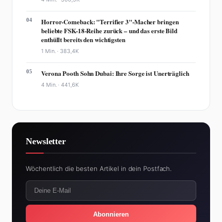
04
Horror-Comeback: "Terrifier 3"-Macher bringen
beliebte FSK-18-Reihe zurück – und das erste Bild
enthüllt bereits den wichtigsten
1 Min. ·
383,4K
05
Verona Pooth Sohn Dubai: Ihre Sorge ist Unerträglich
4 Min. ·
441,6K
Newsletter
Wöchentlich die besten Artikel in dein Postfach.
Abonnieren