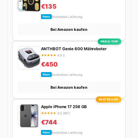
€135
Kostenlose Lieferung
Prime
Bei Amazon kaufen
PREIS-TIPP
ANTHBOT Genie 600 Mähroboter
★
★
★
★
★
4.5 ()
€450
Kostenlose Lieferung
Prime
Bei Amazon kaufen
BESTSELLER
Apple iPhone 17 256 GB
★
★
★
★
★
4.5 (597)
€744
Kostenlose Lieferung
Prime