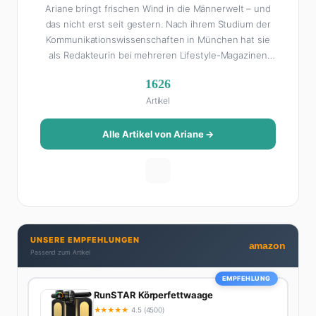
Ariane bringt frischen Wind in die Männerwelt – und
das nicht erst seit gestern. Nach ihrem Studium der
Kommunikationswissenschaften in München hat sie
als Redakteurin bei mehreren Lifestyle-Magazinen
gearbeitet, bevor sie zum FHM-Team gestoßen ist.
1626
Als Lifestyle-Redakteurin schreibt sie über alles, was
Artikel
das Leben schöner macht: von Interior Design und
Reise-Tipps über Food-Trends bis hin zu
Beziehungsratgebern, die auch Männer gerne lesen.
Alle Artikel von Ariane →
Ihre Geheimwaffe: Sie weiß genau, was Frauen an
Männern wirklich cool finden – und was absolut gar
nicht geht. Privat ist Ariane begeisterte Yoga-
Praktizierende, Serien-Junkie (aktuell: alles auf
Netflix) und auf der ewigen Suche nach dem besten
Brunch-Spot der Stadt. Ihre Interior-Tipps basieren
UNSERE EMPFEHLUNGEN
auf echter Erfahrung – ihre Wohnung wurde schon
amazon
Passend zum Artikel
zweimal in Design-Blogs gefeatured.
EMPFEHLUNG
RunSTAR Körperfettwaage
★
★
★
★
★
4.5 (4500)