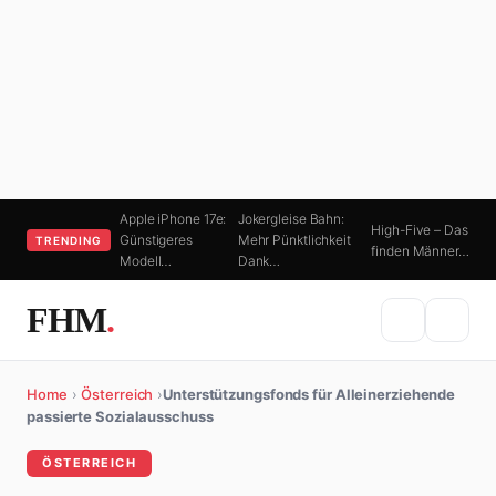
Apple iPhone 17e:
Jokergleise Bahn:
High-Five – Das
Günstigeres
Mehr Pünktlichkeit
TRENDING
finden Männer…
Modell…
Dank…
FHM
.
Home
›
Österreich
›
Unterstützungsfonds für Alleinerziehende
passierte Sozialausschuss
ÖSTERREICH