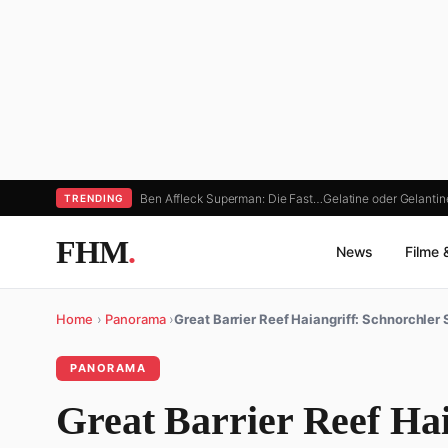
Ben Affleck Superman: Die Fast…
Gelatine oder Gelanti
TRENDING
FHM
.
News
Filme 
Home
›
Panorama
›
Great Barrier Reef Haiangriff: Schnorchle
PANORAMA
Great Barrier Reef Hai