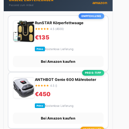
UNSERE EMPFEHLUNGEN
nicht gerade den heißesten Tratsch aus der
amazon
Passend zum Artikel
Promi-Welt aufspürt oder die besten Lifestyle-
Empfehlungen zusammenstellt, findet man ihn
EMPFEHLUNG
beim Wandern in den Schweizer Alpen, am Grill mit
RunSTAR Körperfettwaage
Freunden oder auf der Suche nach dem perfekten
★
★
★
★
★
4.5 (4500)
Espresso. Sein Motto: Lieber einmal richtig als
€135
zehnmal halb.
Kostenlose Lieferung
Prime
Bei Amazon kaufen
PREIS-TIPP
ANTHBOT Genie 600 Mähroboter
★
★
★
★
★
4.5 ()
€450
Kostenlose Lieferung
Prime
Bei Amazon kaufen