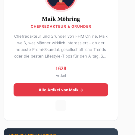
Maik Möhring
CHEFREDAKTEUR & GRÜNDER
Chefredakteur und Gründer von FHM Online. Maik
weiß, was Männer wirklich interessiert – ob der
neueste Promi-Skandal, gesellschaftliche Trends
oder die besten Lifestyle-Tipps für den Alltag. Seit
über 10 Jahren macht er digitales Publishing und
1628
hat FHM Online zu einer der führenden Männer-
Artikel
Lifestyle-Plattformen im deutschsprachigen Raum
aufgebaut. Sein Weg dahin war alles andere als
geradlinig: Die eine Hälfte seines Lebens stand er
Alle Artikel von Maik →
in der Gastronomie – mit allem, was dazugehört.
Die andere Hälfte hat er sich tief in die Welt des
SEO und digitalen Contents vergraben. Diese
Mischung aus Menschenkenntnis und Online-
Know-how macht seine Artikel aus: direkt,
unterhaltsam und immer nah dran. Wenn Maik