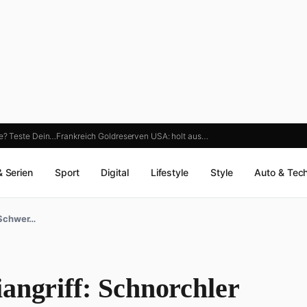
ne? Teste Dein…
Frankreich Goldreserven USA: holt aus…
& Serien
Sport
Digital
Lifestyle
Style
Auto & Tec
r Schwer…
angriff: Schnorchler