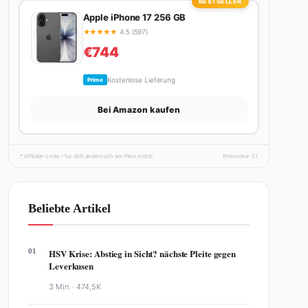
BESTSELLER
Apple iPhone 17 256 GB
★
★
★
★
★
4.5 (597)
€744
Kostenlose Lieferung
Prime
Bei Amazon kaufen
* Affiliate-Links – für dich ändert sich am Preis nichts.
fhmonline-21
Beliebte Artikel
01
HSV Krise: Abstieg in Sicht? nächste Pleite gegen
Leverkusen
3 Min. ·
474,5K