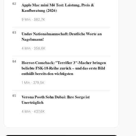
02
Apple Mac mini M4 Test: Leistung, Preis &
Kaufberatung (2026)
9 Min. ·
382,7K
03
Undav Nationalmannschaft: Deutliche Worte an
Nagelsmann!
4 Min. ·
356,6K
04
Horror-Comeback: "Terrifier 3"-Macher bringen
beliebte FSK-18-Reihe zurück – und das erste Bild
enthüllt bereits den wichtigsten
1 Min. ·
379,5K
05
Verona Pooth Sohn Dubai: Ihre Sorge ist
Unerträglich
4 Min. ·
437,6K