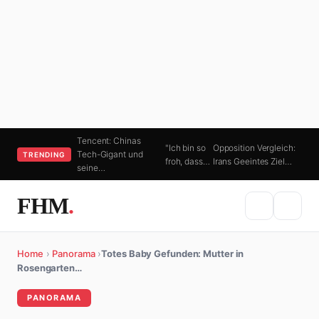
Tencent: Chinas
"Ich bin so
Opposition Vergleich:
Tech-Gigant und
TRENDING
froh, dass…
Irans Geeintes Ziel…
seine…
FHM
.
Home
›
Panorama
›
Totes Baby Gefunden: Mutter in
Rosengarten…
PANORAMA