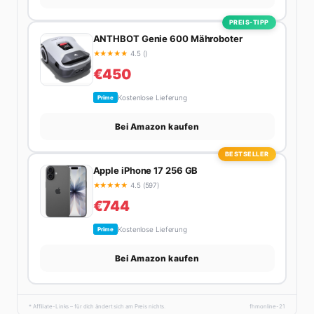
PREIS-TIPP
ANTHBOT Genie 600 Mähroboter
★
★
★
★
★
4.5 ()
€450
Kostenlose Lieferung
Prime
Bei Amazon kaufen
BESTSELLER
Apple iPhone 17 256 GB
★
★
★
★
★
4.5 (597)
€744
Kostenlose Lieferung
Prime
Bei Amazon kaufen
* Affiliate-Links – für dich ändert sich am Preis nichts.
fhmonline-21