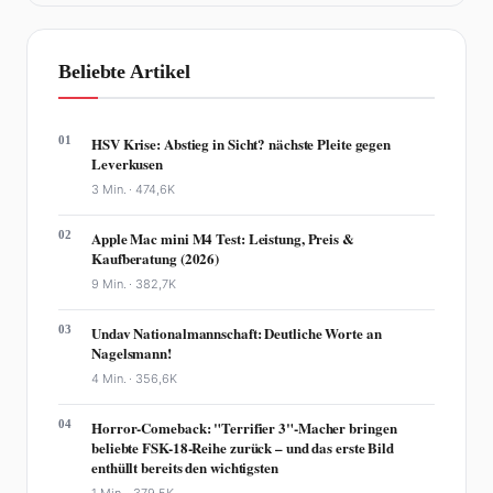
Beliebte Artikel
01
HSV Krise: Abstieg in Sicht? nächste Pleite gegen
Leverkusen
3 Min. ·
474,6K
02
Apple Mac mini M4 Test: Leistung, Preis &
Kaufberatung (2026)
9 Min. ·
382,7K
03
Undav Nationalmannschaft: Deutliche Worte an
Nagelsmann!
4 Min. ·
356,6K
04
Horror-Comeback: "Terrifier 3"-Macher bringen
beliebte FSK-18-Reihe zurück – und das erste Bild
enthüllt bereits den wichtigsten
1 Min. ·
379,5K