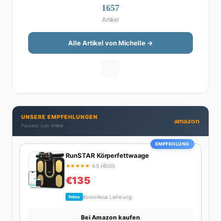
1657
Michelle klingt Altersvorsorge nicht wie eine
Artikel
Steuererklärung. Ihre Stärke liegt darin, komplexe
Finanzthemen so aufzubereiten, dass sie jeder
versteht – ohne Fachchinesisch, dafür mit konkreten
Alle Artikel von Michelle →
Tipps zum Umsetzen. Von ETF-Strategien über
Gehaltsverhandlungen bis hin zu Steuertricks:
Michelle hat den Durchblick und teilt ihn gerne.
Außerdem schreibt sie über Karriere-Themen,
Produktivitäts-Hacks und die Frage, wie man Job und
Privatleben unter einen Hut bekommt. Privat ist sie
UNSERE EMPFEHLUNGEN
bekennende Kaffee-Süchtige (3+ Tassen am Tag,
amazon
Passend zum Artikel
Minimum), Podcast-Hörerin und verbringt ihre
Wochenenden am liebsten in der Natur oder auf dem
EMPFEHLUNG
nächsten Flohmarkt.
RunSTAR Körperfettwaage
★
★
★
★
★
4.5 (4500)
€135
Kostenlose Lieferung
Prime
Bei Amazon kaufen