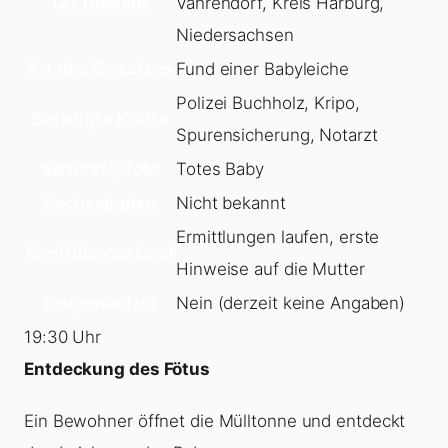
Ort (genau)
Vahrendorf, Kreis Harburg,
Niedersachsen
Art des Einsatzes
Fund einer Babyleiche
Polizei Buchholz, Kripo,
Beteiligte Kräfte
Spurensicherung, Notarzt
Verletzte/Tote
Totes Baby
Sachschaden
Nicht bekannt
Ermittlungen laufen, erste
Ermittlungsstand
Hinweise auf die Mutter
Zeugenaufruf
Nein (derzeit keine Angaben)
19:30 Uhr
Entdeckung des Fötus
Ein Bewohner öffnet die Mülltonne und entdeckt