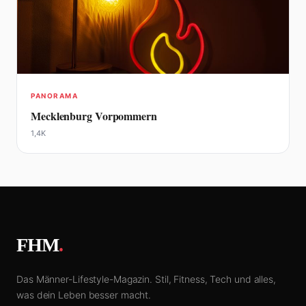
PANORAMA
Mecklenburg Vorpommern
1,4K
FHM
.
Das Männer-Lifestyle-Magazin. Stil, Fitness, Tech und alles,
was dein Leben besser macht.