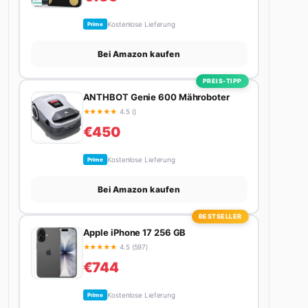
Kostenlose Lieferung
Prime
Bei Amazon kaufen
PREIS-TIPP
ANTHBOT Genie 600 Mähroboter
★
★
★
★
★
4.5 ()
€450
Kostenlose Lieferung
Prime
Bei Amazon kaufen
BESTSELLER
Apple iPhone 17 256 GB
★
★
★
★
★
4.5 (597)
€744
Kostenlose Lieferung
Prime