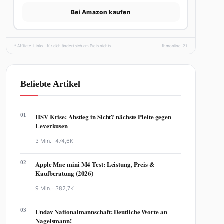
Bei Amazon kaufen
* Affiliate-Links – für dich ändert sich am Preis nichts.
fhmonline-21
Beliebte Artikel
01
HSV Krise: Abstieg in Sicht? nächste Pleite gegen
Leverkusen
3 Min. ·
474,6K
02
Apple Mac mini M4 Test: Leistung, Preis &
Kaufberatung (2026)
9 Min. ·
382,7K
03
Undav Nationalmannschaft: Deutliche Worte an
Nagelsmann!