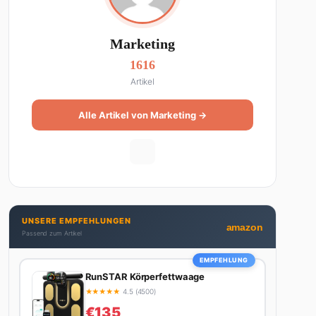
Marketing
1616
Artikel
Alle Artikel von Marketing →
UNSERE EMPFEHLUNGEN
amazon
Passend zum Artikel
EMPFEHLUNG
RunSTAR Körperfettwaage
★
★
★
★
★
4.5 (4500)
€135