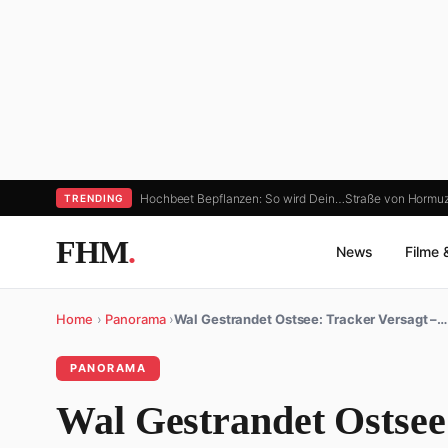
Hochbeet Bepflanzen: So wird Dein…
Straße von Hormuz:
TRENDING
FHM
.
News
Filme 
Home
›
Panorama
›
Wal Gestrandet Ostsee: Tracker Versagt –…
PANORAMA
Wal Gestrandet Ostsee