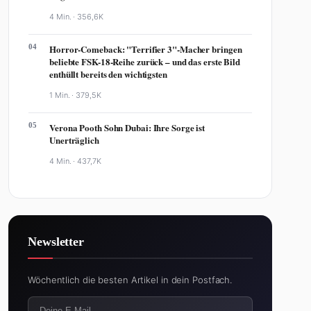
4 Min. ·
356,6K
04
Horror-Comeback: "Terrifier 3"-Macher bringen
beliebte FSK-18-Reihe zurück – und das erste Bild
enthüllt bereits den wichtigsten
1 Min. ·
379,5K
05
Verona Pooth Sohn Dubai: Ihre Sorge ist
Unerträglich
4 Min. ·
437,7K
Newsletter
Wöchentlich die besten Artikel in dein Postfach.