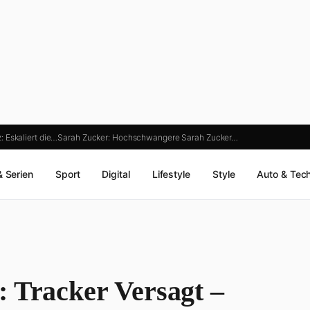
 Eskaliert die…
Sarah Zucker: Hochschwangere Sarah Zucker…
& Serien
Sport
Digital
Lifestyle
Style
Auto & Tec
: Tracker Versagt –