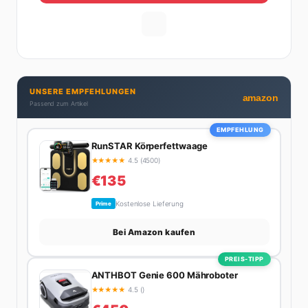
Gastronomie – mit allem, was dazugehört. Die andere
Hälfte hat er sich tief in die Welt des SEO und
digitalen Contents vergraben. Diese Mischung aus
Menschenkenntnis und Online-Know-how macht
seine Artikel aus: direkt, unterhaltsam und immer nah
dran. Wenn Maik nicht gerade den heißesten Tratsch
UNSERE EMPFEHLUNGEN
aus der Promi-Welt aufspürt oder die besten
amazon
Passend zum Artikel
Lifestyle-Empfehlungen zusammenstellt, findet man
ihn beim Wandern in den Schweizer Alpen, am Grill
EMPFEHLUNG
mit Freunden oder auf der Suche nach dem
RunSTAR Körperfettwaage
perfekten Espresso. Sein Motto: Lieber einmal richtig
★
★
★
★
★
4.5 (4500)
als zehnmal halb.
€135
Kostenlose Lieferung
Prime
Bei Amazon kaufen
PREIS-TIPP
ANTHBOT Genie 600 Mähroboter
★
★
★
★
★
4.5 ()