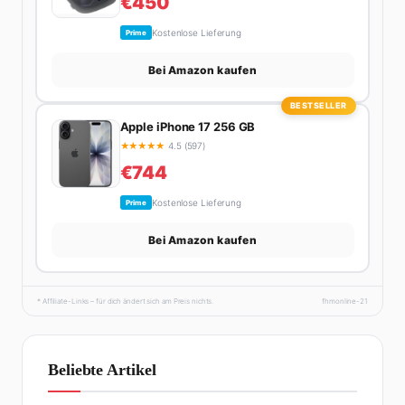
€450
Kostenlose Lieferung
Prime
Bei Amazon kaufen
BESTSELLER
Apple iPhone 17 256 GB
★
★
★
★
★
4.5 (597)
€744
Kostenlose Lieferung
Prime
Bei Amazon kaufen
* Affiliate-Links – für dich ändert sich am Preis nichts.
fhmonline-21
Beliebte Artikel