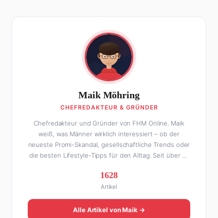
Maik Möhring
CHEFREDAKTEUR & GRÜNDER
Chefredakteur und Gründer von FHM Online. Maik
weiß, was Männer wirklich interessiert – ob der
neueste Promi-Skandal, gesellschaftliche Trends oder
die besten Lifestyle-Tipps für den Alltag. Seit über 10
Jahren macht er digitales Publishing und hat FHM
1628
Online zu einer der führenden Männer-Lifestyle-
Artikel
Plattformen im deutschsprachigen Raum aufgebaut.
Sein Weg dahin war alles andere als geradlinig: Die
eine Hälfte seines Lebens stand er in der
Alle Artikel von Maik →