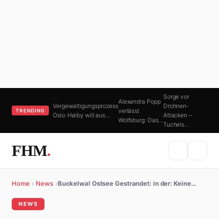
Sorge vor
Alexandra Popp
Vergewaltigungsprozess
Drohnen-
verlässt
TRENDING
Oslo: Høiby will aus…
Attacken –
Wolfsburg: Das…
Tuchels…
FHM
.
Home
›
News
›
Buckelwal Ostsee Gestrandet: in der: Keine…
NEWS