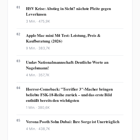
01
HSV Krise: Abstieg in Sicht? nächste Pleite gegen
Leverkusen
3 Min. ·
475,9K
02
Apple Mac mini M4 Test: Leistung, Preis &
Kaufberatung (2026)
9 Min. ·
383,7K
03
Undav Nationalmannschaft: Deutliche Worte an
Nagelsmann!
4 Min. ·
357,7K
04
Horror-Comeback: "Terrifier 3"-Macher bringen
beliebte FSK-18-Reihe zurück – und das erste Bild
enthüllt bereits den wichtigsten
1 Min. ·
380,6K
05
Verona Pooth Sohn Dubai: Ihre Sorge ist Unerträglich
4 Min. ·
438,7K