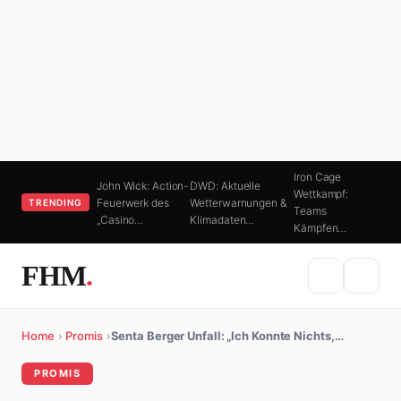
Iron Cage
John Wick: Action-
DWD: Aktuelle
Wettkampf:
Feuerwerk des
Wetterwarnungen &
TRENDING
Teams
„Casino…
Klimadaten…
Kämpfen…
FHM
.
Home
›
Promis
›
Senta Berger Unfall: „Ich Konnte Nichts,…
PROMIS