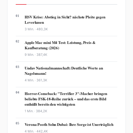
01
HSV Krise: Abstieg in Sicht? nächste Pleite gegen
Leverkusen
3 Min. ·
480,3K
02
Apple Mac mini M4 Test: Leistung, Preis &
Kaufberatung (2026)
9 Min. ·
387,4K
03
Undav Nationalmannschaft: Deutliche Worte an
Nagelsmann!
4 Min. ·
361,3K
04
Horror-Comeback: "Terrifier 3"-Macher bringen
beliebte FSK-18-Reihe zurück – und das erste Bild
enthüllt bereits den wichtigsten
1 Min. ·
384,2K
05
Verona Pooth Sohn Dubai: Ihre Sorge ist Unerträglich
4 Min. ·
442,4K