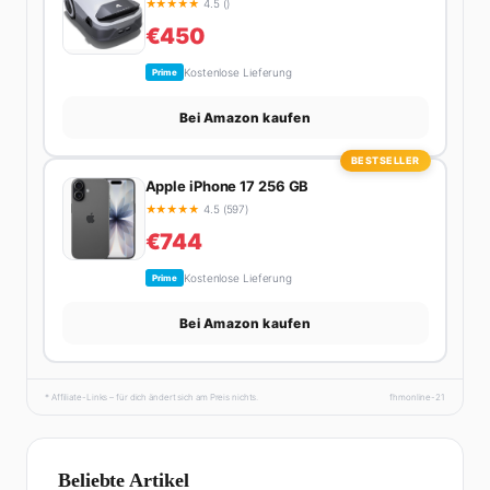
★
★
★
★
★
4.5 ()
€450
Kostenlose Lieferung
Prime
Bei Amazon kaufen
BESTSELLER
Apple iPhone 17 256 GB
★
★
★
★
★
4.5 (597)
€744
Kostenlose Lieferung
Prime
Bei Amazon kaufen
* Affiliate-Links – für dich ändert sich am Preis nichts.
fhmonline-21
Beliebte Artikel