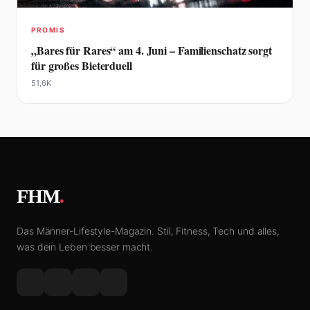
PROMIS
„Bares für Rares“ am 4. Juni – Familienschatz sorgt
für großes Bieterduell
51,6K
FHM
.
Das Männer-Lifestyle-Magazin. Stil, Fitness, Tech und alles,
was dein Leben besser macht.