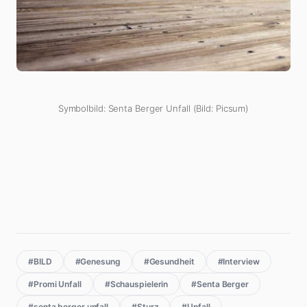
Symbolbild: Senta Berger Unfall (Bild: Picsum)
#BILD
#Genesung
#Gesundheit
#Interview
#Promi Unfall
#Schauspielerin
#Senta Berger
#senta berger unfall
#Sturz
#Unfall