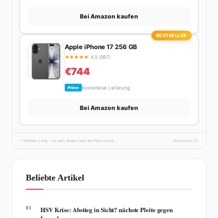
Bei Amazon kaufen
BESTSELLER
Apple iPhone 17 256 GB
★
★
★
★
★
4.5 (597)
€744
Kostenlose Lieferung
Prime
Bei Amazon kaufen
* Affiliate-Links – für dich ändert sich am Preis nichts.
fhmonline-21
Beliebte Artikel
01
HSV Krise: Abstieg in Sicht? nächste Pleite gegen