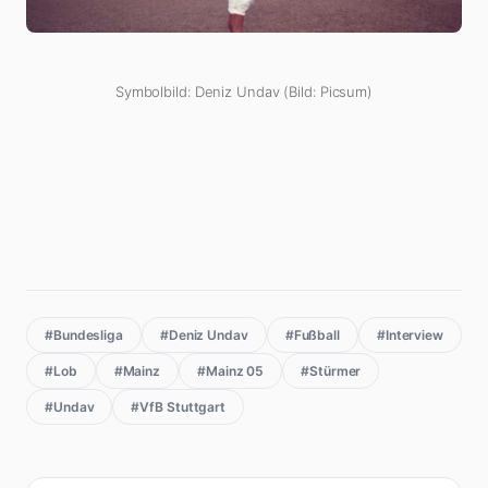
Symbolbild: Deniz Undav (Bild: Picsum)
#Bundesliga
#Deniz Undav
#Fußball
#Interview
#Lob
#Mainz
#Mainz 05
#Stürmer
#Undav
#VfB Stuttgart