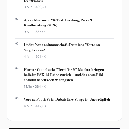
Leverkusen
3 Min. ·
480,5K
02
Apple Mac mini M4 Test: Leistung, Preis &
Kaufberatung (2026)
9 Min. ·
387,6K
03
Undav Nationalmannschaft: Deutliche Worte an
Nagelsmann!
4 Min. ·
361,4K
04
Horror-Comeback: "Terrifier 3"-Macher bringen
beliebte FSK-18-Reihe zurück – und das erste Bild
enthüllt bereits den wichtigsten
1 Min. ·
384,4K
05
Verona Pooth Sohn Dubai: Ihre Sorge ist Unerträglich
4 Min. ·
442,6K