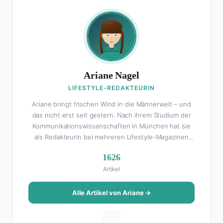
Ariane Nagel
LIFESTYLE-REDAKTEURIN
Ariane bringt frischen Wind in die Männerwelt – und
das nicht erst seit gestern. Nach ihrem Studium der
Kommunikationswissenschaften in München hat sie
als Redakteurin bei mehreren Lifestyle-Magazinen
gearbeitet, bevor sie zum FHM-Team gestoßen ist.
1626
Als Lifestyle-Redakteurin schreibt sie über alles, was
Artikel
das Leben schöner macht: von Interior Design und
Reise-Tipps über Food-Trends bis hin zu
Beziehungsratgebern, die auch Männer gerne lesen.
Alle Artikel von Ariane →
Ihre Geheimwaffe: Sie weiß genau, was Frauen an
Männern wirklich cool finden – und was absolut gar