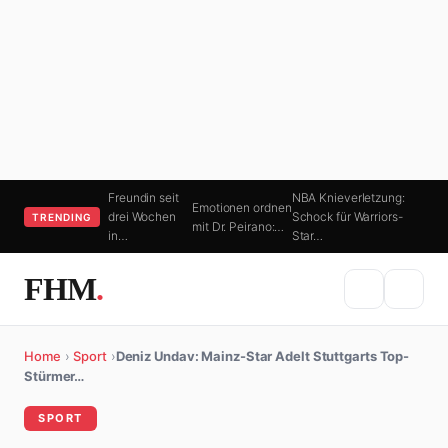
Freundin seit
NBA Knieverletzung:
Emotionen ordnen
drei Wochen
Schock für Warriors-
TRENDING
mit Dr. Peirano:…
in…
Star…
FHM
.
Home
›
Sport
›
Deniz Undav: Mainz-Star Adelt Stuttgarts Top-
Stürmer…
SPORT