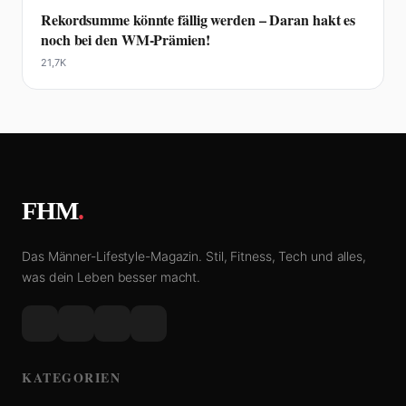
Rekordsumme könnte fällig werden – Daran hakt es
noch bei den WM-Prämien!
21,7K
FHM
.
Das Männer-Lifestyle-Magazin. Stil, Fitness, Tech und alles,
was dein Leben besser macht.
KATEGORIEN