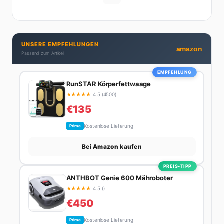
nicht geht. Privat ist Ariane begeisterte Yoga-
Praktizierende, Serien-Junkie (aktuell: alles auf
Netflix) und auf der ewigen Suche nach dem besten
Brunch-Spot der Stadt. Ihre Interior-Tipps basieren
UNSERE EMPFEHLUNGEN
auf echter Erfahrung – ihre Wohnung wurde schon
amazon
Passend zum Artikel
zweimal in Design-Blogs gefeatured.
EMPFEHLUNG
RunSTAR Körperfettwaage
★
★
★
★
★
4.5 (4500)
€135
Kostenlose Lieferung
Prime
Bei Amazon kaufen
PREIS-TIPP
ANTHBOT Genie 600 Mähroboter
★
★
★
★
★
4.5 ()
€450
Kostenlose Lieferung
Prime