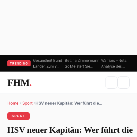
Gesundheit Bund
Bettina Zimmermann:
Warriors – Nets:
TRENDING
Länder: Zum ?…
So Meistert Sie…
Analyse des…
FHM
.
Home
›
Sport
›
HSV neuer Kapitän: Wer führt die…
SPORT
HSV neuer Kapitän: Wer führt die