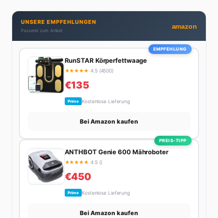
UNSERE EMPFEHLUNGEN
amazon
Passend zum Artikel
EMPFEHLUNG
RunSTAR Körperfettwaage
★
★
★
★
★
4.5 (4500)
€135
Kostenlose Lieferung
Prime
Bei Amazon kaufen
PREIS-TIPP
ANTHBOT Genie 600 Mähroboter
★
★
★
★
★
4.5 ()
€450
Kostenlose Lieferung
Prime
Bei Amazon kaufen