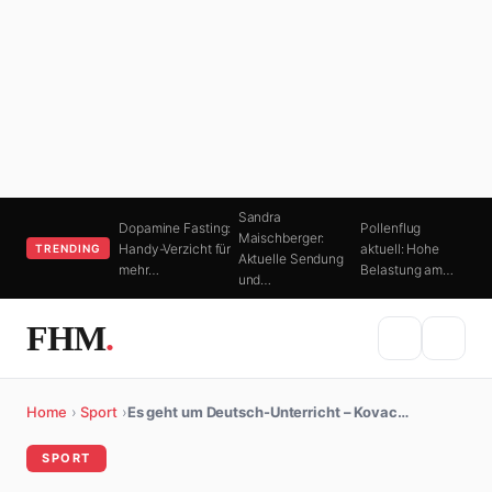
Sandra
Dopamine Fasting:
Pollenflug
Maischberger:
Handy-Verzicht für
aktuell: Hohe
TRENDING
Aktuelle Sendung
mehr…
Belastung am…
und…
FHM
.
Home
›
Sport
›
Es geht um Deutsch-Unterricht – Kovac…
SPORT