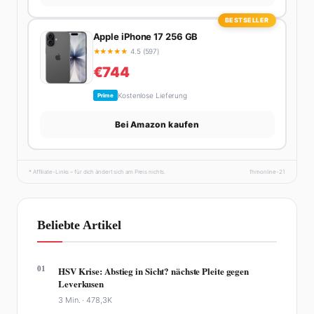
BESTSELLER
Apple iPhone 17 256 GB
★
★
★
★
★
4.5 (597)
€744
Kostenlose Lieferung
Prime
Bei Amazon kaufen
* Affiliate-Links – für dich ändert sich am Preis nichts.
fhmonline-21
Beliebte Artikel
01
HSV Krise: Abstieg in Sicht? nächste Pleite gegen
Leverkusen
3 Min. ·
478,3K