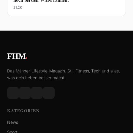
21,2K
FHM
.
Das Männer-Lifestyle-Magazin. Stil, Fitness, Tech und alles,
was dein Leben besser macht.
KATEGORIEN
News
Sport