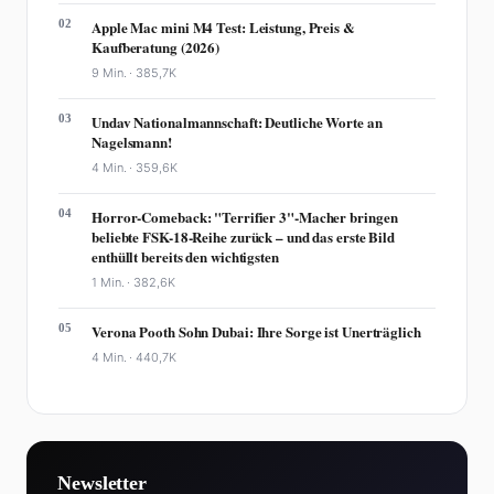
02
Apple Mac mini M4 Test: Leistung, Preis &
Kaufberatung (2026)
9 Min. ·
385,7K
03
Undav Nationalmannschaft: Deutliche Worte an
Nagelsmann!
4 Min. ·
359,6K
04
Horror-Comeback: "Terrifier 3"-Macher bringen
beliebte FSK-18-Reihe zurück – und das erste Bild
enthüllt bereits den wichtigsten
1 Min. ·
382,6K
05
Verona Pooth Sohn Dubai: Ihre Sorge ist Unerträglich
4 Min. ·
440,7K
Newsletter