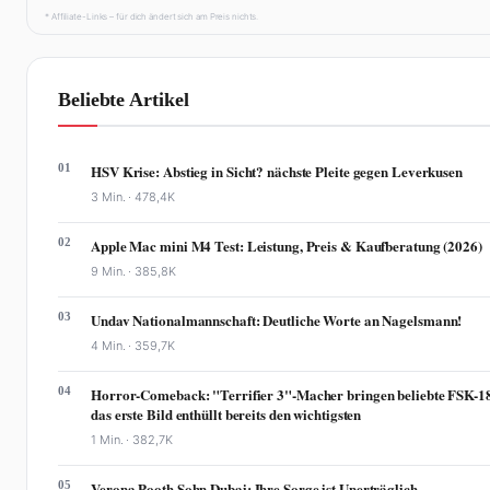
* Affiliate-Links – für dich ändert sich am Preis nichts.
Beliebte Artikel
01
HSV Krise: Abstieg in Sicht? nächste Pleite gegen Leverkusen
3 Min. ·
478,4K
02
Apple Mac mini M4 Test: Leistung, Preis & Kaufberatung (2026)
9 Min. ·
385,8K
03
Undav Nationalmannschaft: Deutliche Worte an Nagelsmann!
4 Min. ·
359,7K
04
Horror-Comeback: "Terrifier 3"-Macher bringen beliebte FSK-18
das erste Bild enthüllt bereits den wichtigsten
1 Min. ·
382,7K
05
Verona Pooth Sohn Dubai: Ihre Sorge ist Unerträglich