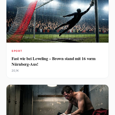
SPORT
Fast wie bei Leweling – Brown stand mit 16 vorm
Nürnberg-Aus!
20,1K