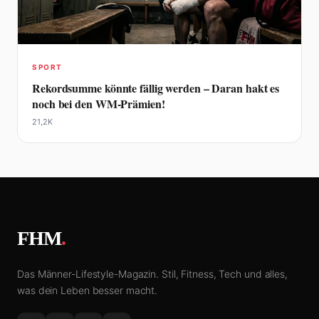
SPORT
Rekordsumme könnte fällig werden – Daran hakt es
noch bei den WM-Prämien!
21,2K
FHM
.
Das Männer-Lifestyle-Magazin. Stil, Fitness, Tech und alles,
was dein Leben besser macht.