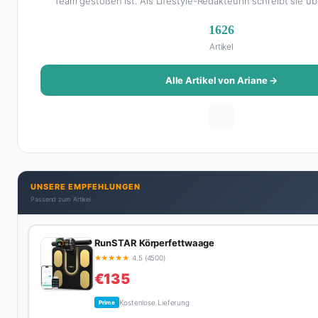
Team gestoßen ist. Als Lifestyle-Redakteurin schreibt sie üb
Leben schöner macht: von Interior Design und Reise-Tipps üb
1626
hin zu Beziehungsratgebern, die auch Männer gerne lesen. Ihr
Artikel
weiß genau, was Frauen an Männern wirklich cool finden – un
nicht geht. Privat ist Ariane begeisterte Yoga-Praktizierend
(aktuell: alles auf Netflix) und auf der ewigen Suche nach d
Alle Artikel von Ariane →
Spot der Stadt. Ihre Interior-Tipps basieren auf echter Erfah
wurde schon zweimal in Design-Blogs gefeatur
UNSERE EMPFEHLUNGEN
Passend zum Artikel
RunSTAR Körperfettwaage
★
★
★
★
★
4.5 (4500)
€135
Kostenlose Lieferung
Prime