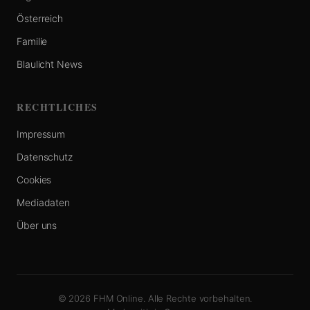
Österreich
Familie
Blaulicht News
RECHTLICHES
Impressum
Datenschutz
Cookies
Mediadaten
Über uns
© 2026 FHM Online. Alle Rechte vorbehalten.