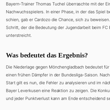
Bayern-Trainer Thomas Tuchel überraschte mit der E
Nachwuchsspielers. In einer Phase, in der das Spiel b
schien, gab er Cardozo die Chance, sich zu beweisen.
Schritt, der die Bedeutung der Jugendarbeit beim FC
unterstreicht.
Was bedeutet das Ergebnis?
Die Niederlage gegen Mönchengladbach bedeutet für
einen frühen Dämpfer in der Bundesliga-Saison. Nach
Start gilt es nun, die Fehler zu analysieren und im nä
Bayer Leverkusen eine Reaktion zu zeigen. Die Konkur
und jeder Punktverlust kann am Ende entscheidend se