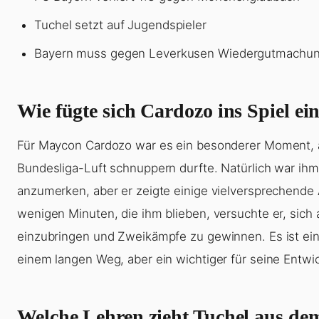
Tuchel setzt auf Jugendspieler
Bayern muss gegen Leverkusen Wiedergutmachung
Wie fügte sich Cardozo ins Spiel ei
Für Maycon Cardozo war es ein besonderer Moment, a
Bundesliga-Luft schnuppern durfte. Natürlich war ihm
anzumerken, aber er zeigte einige vielversprechende 
wenigen Minuten, die ihm blieben, versuchte er, sich a
einzubringen und Zweikämpfe zu gewinnen. Es ist ein 
einem langen Weg, aber ein wichtiger für seine Entwi
Welche Lehren zieht Tuchel aus de