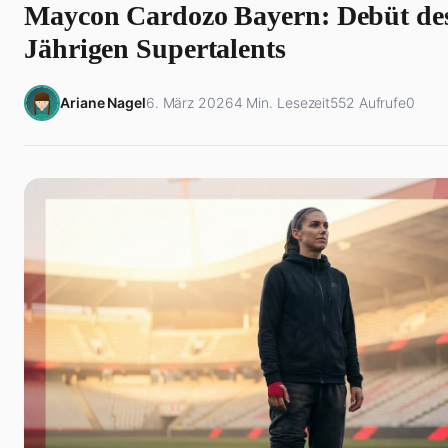
Maycon Cardozo Bayern: Debüt des
Jährigen Supertalents
Ariane Nagel
6. März 2026
4 Min. Lesezeit
552 Aufrufe
0