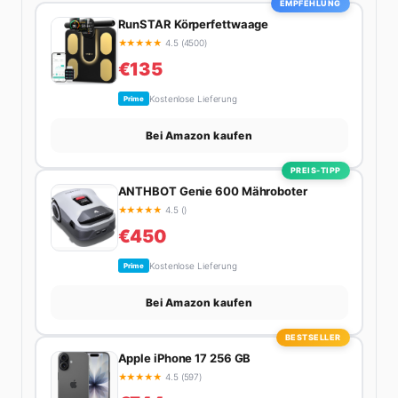
EMPFEHLUNG
RunSTAR Körperfettwaage
★
★
★
★
★
4.5 (4500)
€135
Kostenlose Lieferung
Prime
Bei Amazon kaufen
PREIS-TIPP
ANTHBOT Genie 600 Mähroboter
★
★
★
★
★
4.5 ()
€450
Kostenlose Lieferung
Prime
Bei Amazon kaufen
BESTSELLER
Apple iPhone 17 256 GB
★
★
★
★
★
4.5 (597)