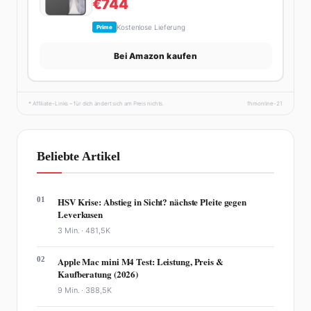
€744
Kostenlose Lieferung
Prime
Bei Amazon kaufen
* Affiliate-Links – für dich ändert sich am Preis nichts.
fhmonline-21
Beliebte Artikel
01
HSV Krise: Abstieg in Sicht? nächste Pleite gegen
Leverkusen
3 Min. ·
481,5K
02
Apple Mac mini M4 Test: Leistung, Preis &
Kaufberatung (2026)
9 Min. ·
388,5K