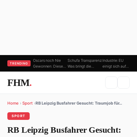
Oscars noch Nie
Schufa Transparenz:
Industrie: EU
TRENDING
Gewonnen: Diese…
Was bringt die…
einigt sich auf…
FHM
.
Home
›
Sport
›
RB Leipzig Busfahrer Gesucht: Traumjob für…
SPORT
RB Leipzig Busfahrer Gesucht: