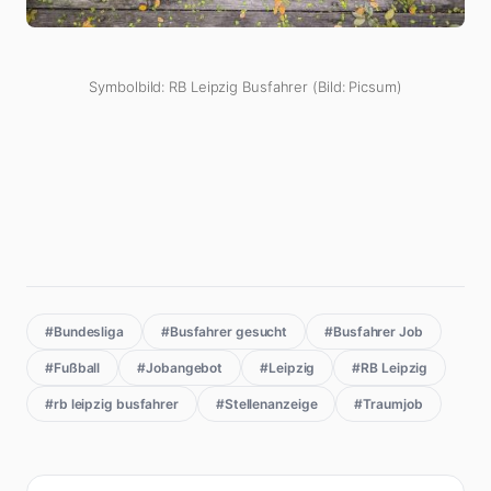
Symbolbild: RB Leipzig Busfahrer (Bild: Picsum)
#Bundesliga
#Busfahrer gesucht
#Busfahrer Job
#Fußball
#Jobangebot
#Leipzig
#RB Leipzig
#rb leipzig busfahrer
#Stellenanzeige
#Traumjob