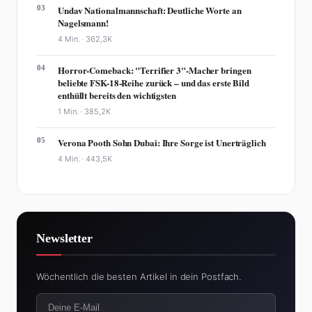
03
Undav Nationalmannschaft: Deutliche Worte an
Nagelsmann!
4 Min. ·
362,3K
04
Horror-Comeback: "Terrifier 3"-Macher bringen
beliebte FSK-18-Reihe zurück – und das erste Bild
enthüllt bereits den wichtigsten
1 Min. ·
385,2K
05
Verona Pooth Sohn Dubai: Ihre Sorge ist Unerträglich
4 Min. ·
443,5K
Newsletter
Wöchentlich die besten Artikel in dein Postfach.