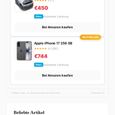
★
★
★
★
★
4.5 ()
€450
Kostenlose Lieferung
Prime
Bei Amazon kaufen
BESTSELLER
Apple iPhone 17 256 GB
★
★
★
★
★
4.5 (597)
€744
Kostenlose Lieferung
Prime
Bei Amazon kaufen
* Affiliate-Links – für dich ändert sich am Preis nichts.
fhmonline-21
Beliebte Artikel