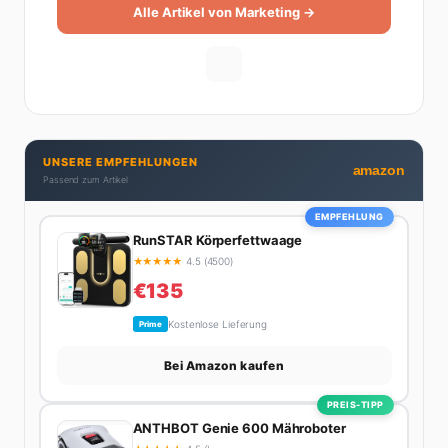
Alle Artikel von Marketing →
UNSERE EMPFEHLUNGEN
amazon
Passend zum Artikel
EMPFEHLUNG
RunSTAR Körperfettwaage
★
★
★
★
★
4.5 (4500)
€135
Kostenlose Lieferung
Prime
Bei Amazon kaufen
PREIS-TIPP
ANTHBOT Genie 600 Mähroboter