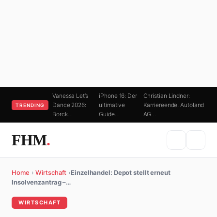
Vanessa Let’s
iPhone 16: Der
Christian Lindner:
Dance 2026:
ultimative
Karriereende, Autoland
TRENDING
Borck…
Guide…
AG…
FHM
.
Home
›
Wirtschaft
›
Einzelhandel: Depot stellt erneut
Insolvenzantrag –…
WIRTSCHAFT