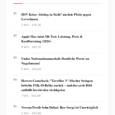
01
HSV Krise: Abstieg in Sicht? nächste Pleite gegen
Leverkusen
3 Min. ·
478,3K
02
Apple Mac mini M4 Test: Leistung, Preis &
Kaufberatung (2026)
9 Min. ·
385,7K
03
Undav Nationalmannschaft: Deutliche Worte an
Nagelsmann!
4 Min. ·
359,6K
04
Horror-Comeback: "Terrifier 3"-Macher bringen
beliebte FSK-18-Reihe zurück – und das erste Bild
enthüllt bereits den wichtigsten
1 Min. ·
382,6K
05
Verona Pooth Sohn Dubai: Ihre Sorge ist Unerträglich
4 Min. ·
440,8K