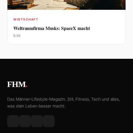
WIRTSCHAFT
Weltraumfirma Musks: SpaceX macht
9,5K
FHM
.
Das Männer-Lifestyle-Magazin. Stil, Fitness, Tech und alles,
was dein Leben besser macht.