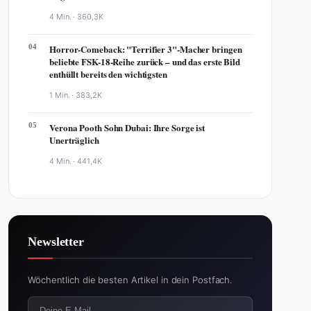
4 Min. ·
360,3K
04
Horror-Comeback: "Terrifier 3"-Macher bringen
beliebte FSK-18-Reihe zurück – und das erste Bild
enthüllt bereits den wichtigsten
1 Min. ·
383,2K
05
Verona Pooth Sohn Dubai: Ihre Sorge ist
Unerträglich
4 Min. ·
441,4K
Newsletter
Wöchentlich die besten Artikel in dein Postfach.