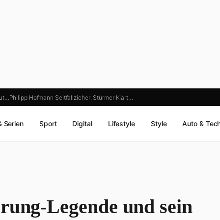
aut…
Philipp Hofmann Seitfallzieher: Stürmer Klärt…
& Serien
Sport
Digital
Lifestyle
Style
Auto & Tec
prung-Legende und sein