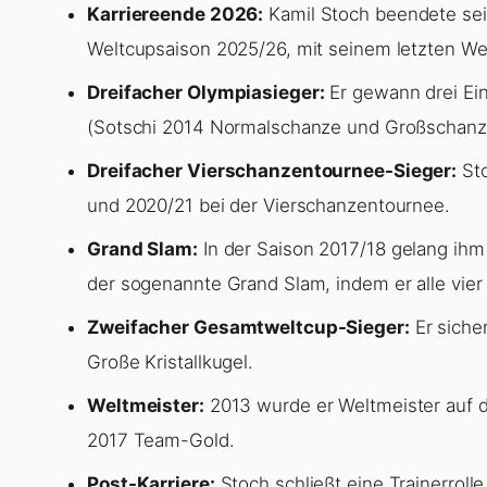
Karriereende 2026:
Kamil Stoch beendete sei
Weltcupsaison 2025/26, mit seinem letzten Wet
Dreifacher Olympiasieger:
Er gewann drei Ei
(Sotschi 2014 Normalschanze und Großschan
Dreifacher Vierschanzentournee-Sieger:
Sto
und 2020/21 bei der Vierschanzentournee.
Grand Slam:
In der Saison 2017/18 gelang ihm
der sogenannte Grand Slam, indem er alle vie
Zweifacher Gesamtweltcup-Sieger:
Er siche
Große Kristallkugel.
Weltmeister:
2013 wurde er Weltmeister auf 
2017 Team-Gold.
Post-Karriere:
Stoch schließt eine Trainerrolle