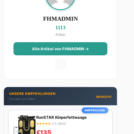
FHMADMIN
1113
Artikel
Alle Artikel von FHMADMIN →
UNSERE EMPFEHLUNGEN
amazon
Passend zum Artikel
EMPFEHLUNG
RunSTAR Körperfettwaage
★
★
★
★
★
4.5 (4500)
€135