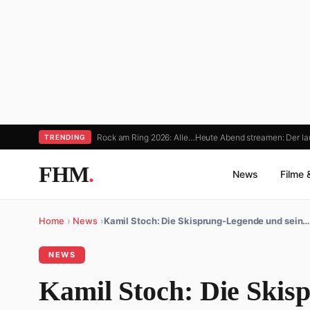
Rock am Ring 2026: Alle…
Heute Abend streamen: Der l
TRENDING
FHM
.
News
Filme 
Home
›
News
›
Kamil Stoch: Die Skisprung-Legende und sein…
NEWS
Kamil Stoch: Die Skis