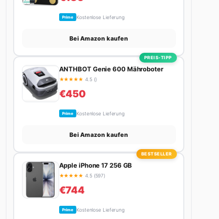
Kostenlose Lieferung
Prime
Bei Amazon kaufen
PREIS-TIPP
ANTHBOT Genie 600 Mähroboter
★
★
★
★
★
4.5 ()
€450
Kostenlose Lieferung
Prime
Bei Amazon kaufen
BESTSELLER
Apple iPhone 17 256 GB
★
★
★
★
★
4.5 (597)
€744
Kostenlose Lieferung
Prime