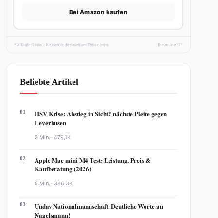
Bei Amazon kaufen
* Affiliate-Links – für dich ändert sich am Preis nichts.
fhmonline-21
Beliebte Artikel
01
HSV Krise: Abstieg in Sicht? nächste Pleite gegen
Leverkusen
3 Min. ·
479,1K
02
Apple Mac mini M4 Test: Leistung, Preis &
Kaufberatung (2026)
9 Min. ·
386,3K
03
Undav Nationalmannschaft: Deutliche Worte an
Nagelsmann!