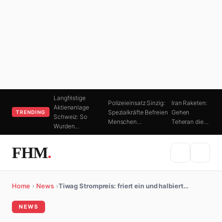
Langfristige
Polizeieinsatz Sinzig:
Iran Raketen:
Aktienanlage
Spezialkräfte Befreien
Gehen
TRENDING
Schweiz: So
Menschen…
Teheran die…
Wurden…
FHM
.
Home
›
News
›
Tiwag Strompreis: friert ein und halbiert…
NEWS