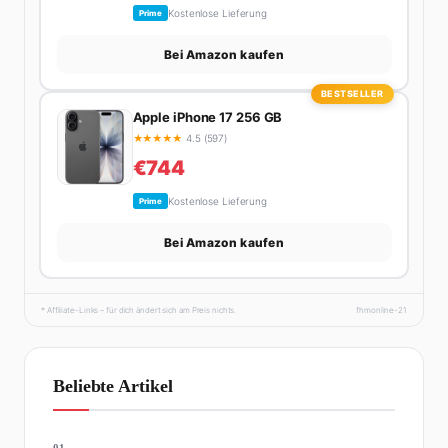
Kostenlose Lieferung
Prime
Bei Amazon kaufen
BESTSELLER
Apple iPhone 17 256 GB
★
★
★
★
★
4.5 (597)
€744
Kostenlose Lieferung
Prime
Bei Amazon kaufen
* Affiliate-Links – für dich ändert sich am Preis nichts.
fhmonline-21
Beliebte Artikel