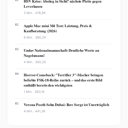
01
HSV Krise: Abstieg in Sicht? nächste Pleite gegen
Leverkusen
3 Min. ·
478,9K
02
Apple Mac mini M4 Test: Leistung, Preis &
Kaufberatung (2026)
9 Min. ·
386,2K
03
Undav Nationalmannschaft: Deutliche Worte an
Nagelsmann!
4 Min. ·
360,2K
04
Horror-Comeback: "Terrifier 3"-Macher bringen
beliebte FSK-18-Reihe zurück – und das erste Bild
enthüllt bereits den wichtigsten
1 Min. ·
383,1K
05
Verona Pooth Sohn Dubai: Ihre Sorge ist Unerträglich
4 Min. ·
441,3K