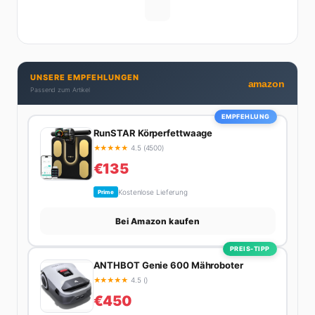
Männern wirklich cool finden – und was absolut gar
nicht geht. Privat ist Ariane begeisterte Yoga-
Praktizierende, Serien-Junkie (aktuell: alles auf
Netflix) und auf der ewigen Suche nach dem besten
Brunch-Spot der Stadt. Ihre Interior-Tipps basieren
UNSERE EMPFEHLUNGEN
auf echter Erfahrung – ihre Wohnung wurde schon
amazon
Passend zum Artikel
zweimal in Design-Blogs gefeatured.
EMPFEHLUNG
RunSTAR Körperfettwaage
★
★
★
★
★
4.5 (4500)
€135
Kostenlose Lieferung
Prime
Bei Amazon kaufen
PREIS-TIPP
ANTHBOT Genie 600 Mähroboter
★
★
★
★
★
4.5 ()
€450