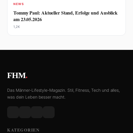
NEWS
Tommy Paul: Aktueller Stand, Erfolge und Ausblick
am 23.05.2026
1,2K
FHM
.
Das Männer-Lifestyle-Magazin. Stil, Fitness, Tech und alles,
was dein Leben besser macht.
KATEGORIEN