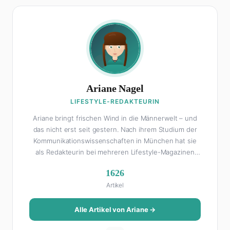
Ariane Nagel
LIFESTYLE-REDAKTEURIN
Ariane bringt frischen Wind in die Männerwelt – und
das nicht erst seit gestern. Nach ihrem Studium der
Kommunikationswissenschaften in München hat sie
als Redakteurin bei mehreren Lifestyle-Magazinen
gearbeitet, bevor sie zum FHM-Team gestoßen ist.
1626
Als Lifestyle-Redakteurin schreibt sie über alles, was
Artikel
das Leben schöner macht: von Interior Design und
Reise-Tipps über Food-Trends bis hin zu
Beziehungsratgebern, die auch Männer gerne lesen.
Alle Artikel von Ariane →
Ihre Geheimwaffe: Sie weiß genau, was Frauen an