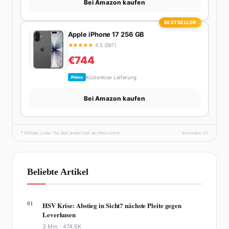
Bei Amazon kaufen
BESTSELLER
Apple iPhone 17 256 GB
★
★
★
★
★
4.5 (597)
€744
Kostenlose Lieferung
Prime
Bei Amazon kaufen
* Affiliate-Links – für dich ändert sich am Preis nichts.
fhmonline-21
Beliebte Artikel
01
HSV Krise: Abstieg in Sicht? nächste Pleite gegen
Leverkusen
3 Min. ·
474,6K