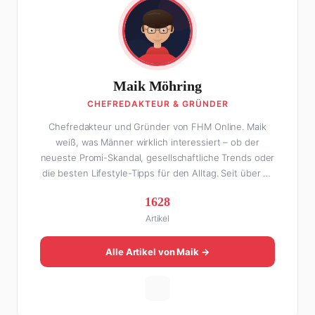
Maik Möhring
CHEFREDAKTEUR & GRÜNDER
Chefredakteur und Gründer von FHM Online. Maik
weiß, was Männer wirklich interessiert – ob der
neueste Promi-Skandal, gesellschaftliche Trends oder
die besten Lifestyle-Tipps für den Alltag. Seit über 10
Jahren macht er digitales Publishing und hat FHM
1628
Online zu einer der führenden Männer-Lifestyle-
Artikel
Plattformen im deutschsprachigen Raum aufgebaut.
Sein Weg dahin war alles andere als geradlinig: Die
eine Hälfte seines Lebens stand er in der
Alle Artikel von Maik →
Gastronomie – mit allem, was dazugehört. Die andere
Hälfte hat er sich tief in die Welt des SEO und
digitalen Contents vergraben. Diese Mischung aus
Menschenkenntnis und Online-Know-how macht