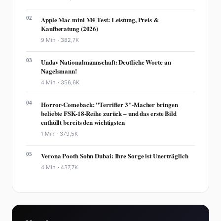
02
Apple Mac mini M4 Test: Leistung, Preis &
Kaufberatung (2026)
9 Min. ·
382,7K
03
Undav Nationalmannschaft: Deutliche Worte an
Nagelsmann!
4 Min. ·
356,6K
04
Horror-Comeback: "Terrifier 3"-Macher bringen
beliebte FSK-18-Reihe zurück – und das erste Bild
enthüllt bereits den wichtigsten
1 Min. ·
379,5K
05
Verona Pooth Sohn Dubai: Ihre Sorge ist Unerträglich
4 Min. ·
437,7K