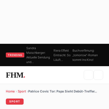
Sandra
Riera Effekt
Buchverfilmung:
Maischberger:
Eintracht: So
„tomorrow“-Roman
TRENDING
Aktuelle Sendung
Läuft…
kommt Ins Kino!
und…
FHM
.
Home
›
Sport
›
Patrice Covic Tor: Papa Sieht Debüt-Treffer…
SPORT