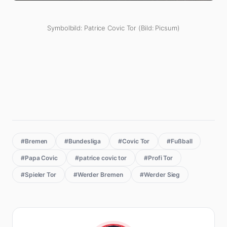
Symbolbild: Patrice Covic Tor (Bild: Picsum)
#Bremen
#Bundesliga
#Covic Tor
#Fußball
#Papa Covic
#patrice covic tor
#Profi Tor
#Spieler Tor
#Werder Bremen
#Werder Sieg