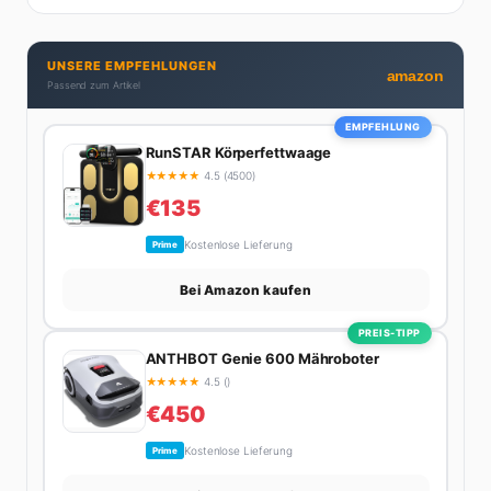
seine Artikel aus: direkt, unterhaltsam und immer nah
dran. Wenn Maik nicht gerade den heißesten Tratsch
UNSERE EMPFEHLUNGEN
aus der Promi-Welt aufspürt oder die besten
amazon
Passend zum Artikel
Lifestyle-Empfehlungen zusammenstellt, findet man
ihn beim Wandern in den Schweizer Alpen, am Grill
EMPFEHLUNG
mit Freunden oder auf der Suche nach dem
RunSTAR Körperfettwaage
perfekten Espresso. Sein Motto: Lieber einmal richtig
★
★
★
★
★
4.5 (4500)
als zehnmal halb.
€135
Kostenlose Lieferung
Prime
Bei Amazon kaufen
PREIS-TIPP
ANTHBOT Genie 600 Mähroboter
★
★
★
★
★
4.5 ()
€450
Kostenlose Lieferung
Prime